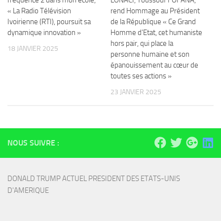
fréquence 2 dans mon école,
LONACI, Youssouf FOFANA,
« La Radio Télévision
rend Hommage au Président
Ivoirienne (RTI), poursuit sa
de la République « Ce Grand
dynamique innovation »
Homme d’Etat, cet humaniste
hors pair, qui place la
18 JANVIER 2025
personne humaine et son
épanouissement au cœur de
toutes ses actions »
23 JANVIER 2025
NOUS SUIVRE :
DONALD TRUMP ACTUEL PRESIDENT DES ETATS-UNIS 
D'AMERIQUE