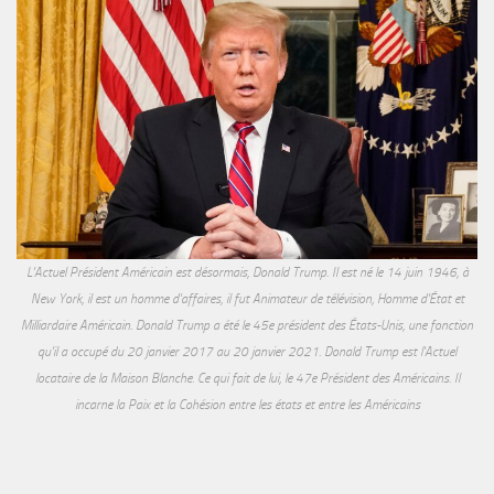
L'Actuel Président Américain est désormais, Donald Trump. Il est né le 14 juin 1946, à
New York, il est un homme d'affaires, il fut Animateur de télévision, Homme d'État et
Milliardaire Américain. Donald Trump a été le 45e président des États-Unis, une fonction
qu'il a occupé du 20 janvier 2017 au 20 janvier 2021. Donald Trump est l'Actuel
locataire de la Maison Blanche. Ce qui fait de lui, le 47e Président des Américains. Il
incarne la Paix et la Cohésion entre les états et entre les Américains