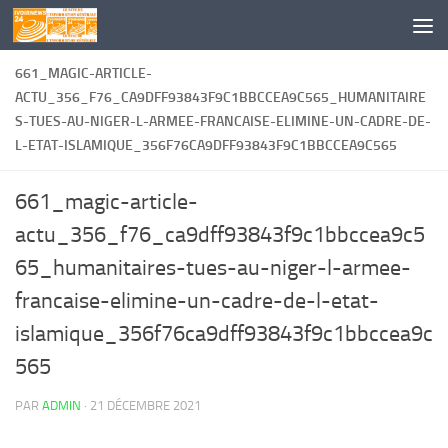
Skip to content
661_MAGIC-ARTICLE-
ACTU_356_F76_CA9DFF93843F9C1BBCCEA9C565_HUMANITAIRE
S-TUES-AU-NIGER-L-ARMEE-FRANCAISE-ELIMINE-UN-CADRE-DE-
L-ETAT-ISLAMIQUE_356F76CA9DFF93843F9C1BBCCEA9C565
661_magic-article-
actu_356_f76_ca9dff93843f9c1bbccea9c5
65_humanitaires-tues-au-niger-l-armee-
francaise-elimine-un-cadre-de-l-etat-
islamique_356f76ca9dff93843f9c1bbccea9c
565
PAR
ADMIN
·
21 DÉCEMBRE 2021