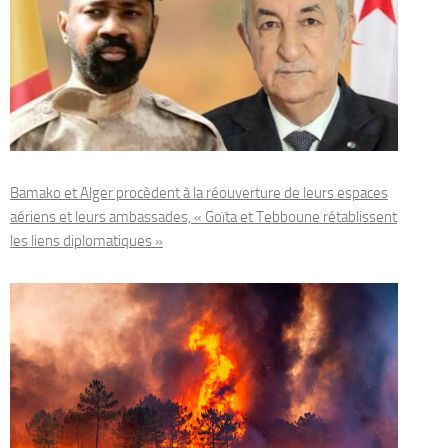
Bamako et Alger procèdent à la réouverture de leurs espaces
aériens et leurs ambassades, « Goïta et Tebboune rétablissent
les liens diplomatiques »