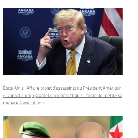
États-Unis : Affaire projet d’assassinat du Président Américain,
« Donald Trump promet d’anéantir l’Iran s’il tente de mettre sa
menace à exécution »