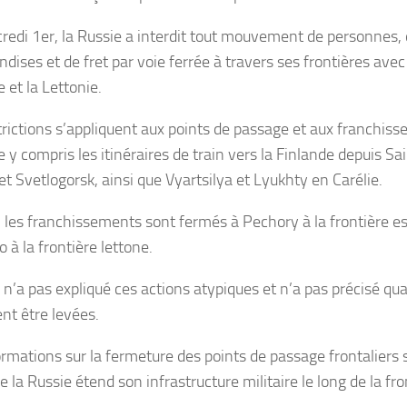
redi 1er, la Russie a interdit tout mouvement de personnes, 
ises et de fret par voie ferrée à travers ses frontières avec
e et la Lettonie.
trictions s’appliquent aux points de passage et aux franchis
e y compris les itinéraires de train vers la Finlande depuis S
et Svetlogorsk, ainsi que Vyartsilya et Lyukhty en Carélie.
, les franchissements sont fermés à Pechory à la frontière e
 à la frontière lettone.
n’a pas expliqué ces actions atypiques et n’a pas précisé qua
ent être levées.
ormations sur la fermeture des points de passage frontaliers
e la Russie étend son infrastructure militaire le long de la fr