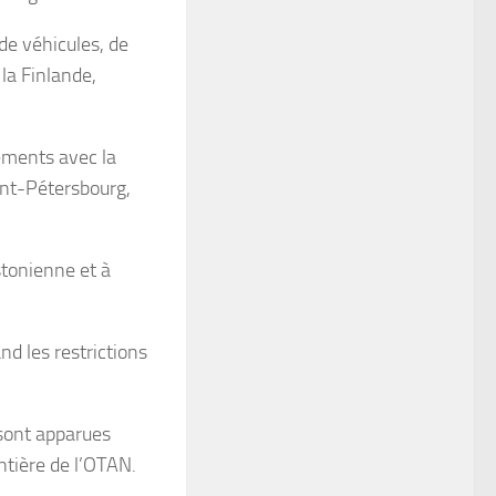
de véhicules, de
 la Finlande,
sements avec la
aint-Pétersbourg,
stonienne et à
nd les restrictions
 sont apparues
ontière de l’OTAN.