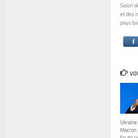
Selon d
et des i
pays ba
VOU
Ukraine
Macron 
fin de l