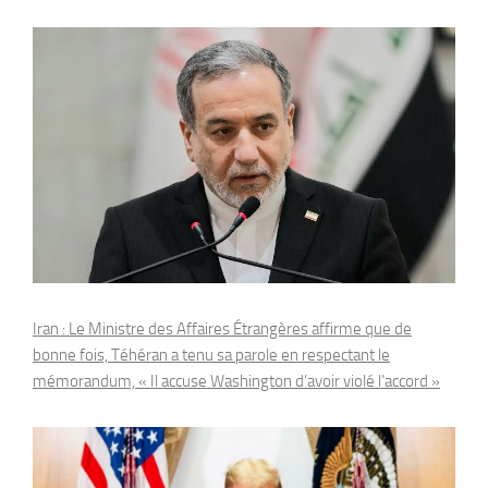
Iran : Le Ministre des Affaires Étrangères affirme que de
bonne fois, Téhéran a tenu sa parole en respectant le
mémorandum, « Il accuse Washington d’avoir violé l’accord »