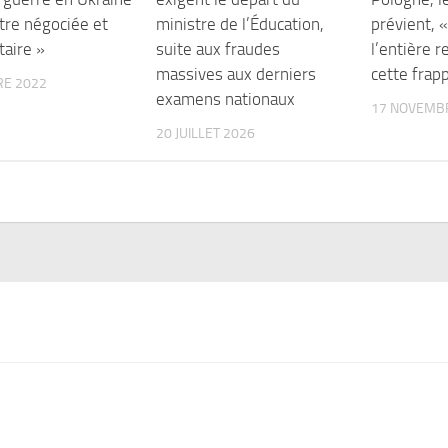
tre négociée et
ministre de l’Éducation,
prévient, 
taire »
suite aux fraudes
l’entière r
massives aux derniers
cette frap
RE 2022
examens nationaux
17 NOVEMB
20 JUILLET 2026