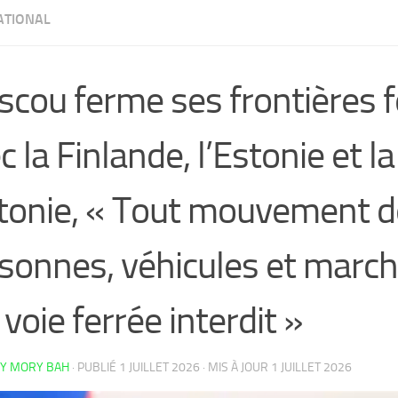
ATIONAL
cou ferme ses frontières f
c la Finlande, l’Estonie et la
tonie, « Tout mouvement d
sonnes, véhicules et marc
 voie ferrée interdit »
Y MORY BAH
· PUBLIÉ
1 JUILLET 2026
· MIS À JOUR
1 JUILLET 2026