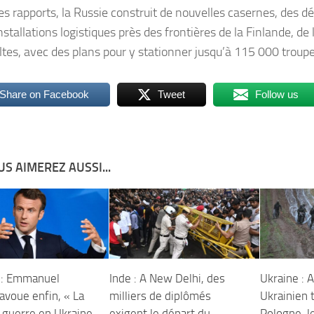
es rapports, la Russie construit de nouvelles casernes, des d
nstallations logistiques près des frontières de la Finlande, de
ltes, avec des plans pour y stationner jusqu’à 115 000 troupes
Share on Facebook
Tweet
Follow us
S AIMEREZ AUSSI...
 : Emmanuel
Inde : A New Delhi, des
Ukraine : A
avoue enfin, « La
milliers de diplômés
Ukrainien
a guerre en Ukraine
exigent le départ du
Pologne, l