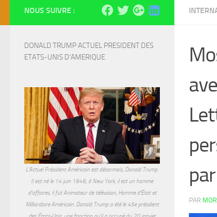
NOUS SUIVRE :
INTERN
DONALD TRUMP ACTUEL PRESIDENT DES 
Mos
ETATS-UNIS D'AMERIQUE
ave
Let
per
par
L'Actuel Président Américain est désormais, Donald Trump.
Il est né le 14 juin 1946, à New York, il est un homme
d'affaires, il fut Animateur de télévision, Homme d'État et
PAR
MOR
Milliardaire Américain. Donald Trump a été le 45e président
des États-Unis, une fonction qu'il a occupé du 20 janvier