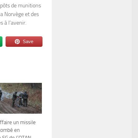
épôts de munitions
 la Norvège et des
 à l’avenir.
Save
ffaire un missile
 tombé en
e SG de l’OTAN