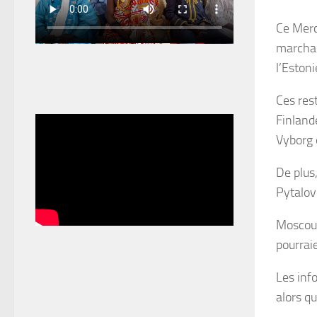
Ce Merc
marchand
l’Estoni
Ces res
Finland
Vyborg 
De plus
Pytalovo
Moscou 
pourrai
Les inf
alors qu