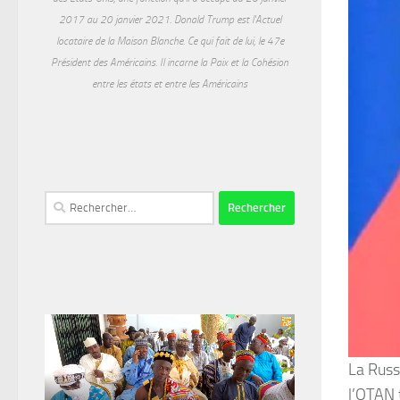
2017 au 20 janvier 2021. Donald Trump est l'Actuel
locataire de la Maison Blanche. Ce qui fait de lui, le 47e
Président des Américains. Il incarne la Paix et la Cohésion
entre les états et entre les Américains
Rechercher :
La Russ
l’OTAN 