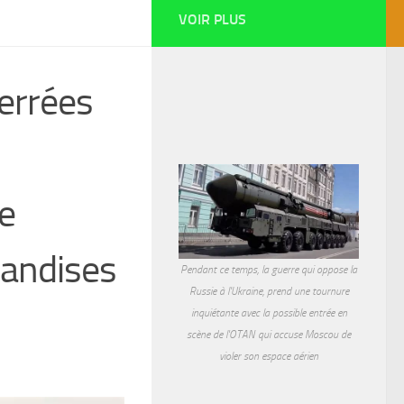
VOIR PLUS
errées
e
handises
Pendant ce temps, la guerre qui oppose la
Russie à l'Ukraine, prend une tournure
inquiétante avec la possible entrée en
scène de l'OTAN qui accuse Moscou de
violer son espace aérien