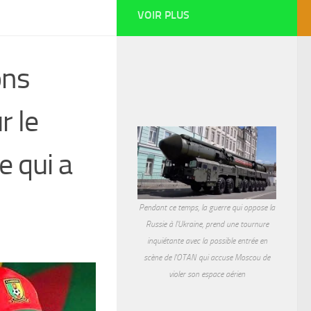
VOIR PLUS
ons
r le
e qui a
Pendant ce temps, la guerre qui oppose la
Russie à l'Ukraine, prend une tournure
inquiétante avec la possible entrée en
scène de l'OTAN qui accuse Moscou de
violer son espace aérien