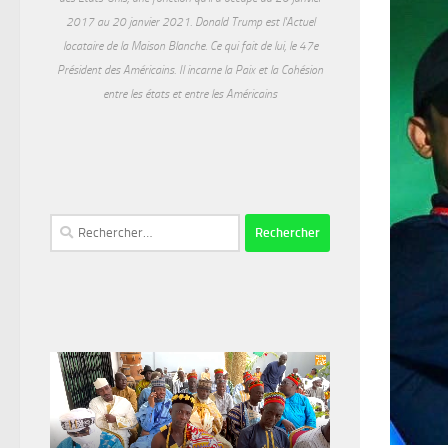
2017 au 20 janvier 2021. Donald Trump est l'Actuel
locataire de la Maison Blanche. Ce qui fait de lui, le 47e
Président des Américains. Il incarne la Paix et la Cohésion
entre les états et entre les Américains
Rechercher :