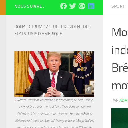
NOUS SUIVRE :
SPORT
DONALD TRUMP ACTUEL PRESIDENT DES 
Mon
ETATS-UNIS D'AMERIQUE
ind
Bré
mot
L'Actuel Président Américain est désormais, Donald Trump.
PAR
ADM
Il est né le 14 juin 1946, à New York, il est un homme
d'affaires, il fut Animateur de télévision, Homme d'État et
Milliardaire Américain. Donald Trump a été le 45e président
des États-Unis, une fonction qu'il a occupé du 20 janvier