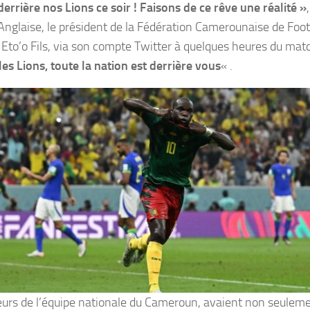
errière nos Lions ce soir ! Faisons de ce rêve une réalité »
Anglaise, le président de la Fédération Camerounaise de Foo
Eto’o Fils, via son compte Twitter à quelques heures du matc
les Lions, toute la nation est derrière vous
« .
eurs de l’équipe nationale du Cameroun, avaient non seulemen