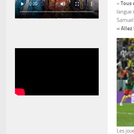
«
Tous d
langue 
Samuel 
« Allez 
Les jou