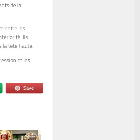
ants de la
te entre les
fériorité. Ils
s la tête haute.
ression et les
Save