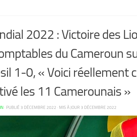
dial 2022 : Victoire des Li
omptables du Cameroun su
sil 1-0, « Voici réellement c
ivé les 11 Camerounais »
IN
· PUBLIÉ
3 DÉCEMBRE 2022
· MIS À JOUR
3 DÉCEMBRE 2022