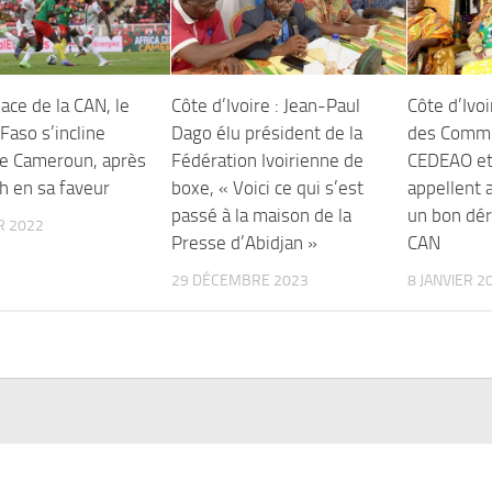
ace de la CAN, le
Côte d’Ivoire : Jean-Paul
Côte d’Ivoi
Faso s’incline
Dago élu président de la
des Commu
le Cameroun, après
Fédération Ivoirienne de
CEDEAO et 
h en sa faveur
boxe, « Voici ce qui s’est
appellent 
passé à la maison de la
un bon dér
R 2022
Presse d’Abidjan »
CAN
29 DÉCEMBRE 2023
8 JANVIER 2