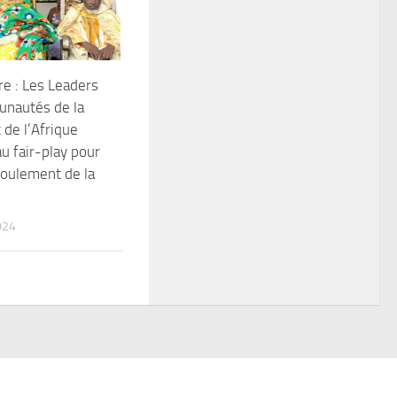
re : Les Leaders
nautés de la
de l’Afrique
au fair-play pour
oulement de la
024