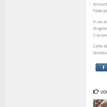
encoura
Fédérat
A ces en
dirigean
n’avaien
Cette d
tentati
VOU