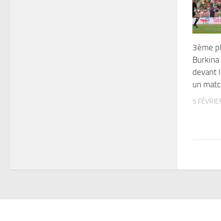
3ème pl
Burkina 
devant 
un matc
5 FÉVRIE