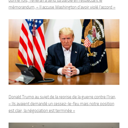
bonne fois, Téhéran a tenu sa parole en respectant le
mémorandum, « Il accuse Washington d’avoir violé l’accord »
Donald Trump au sujet de la reprise de la guerre contre l’Iran,
« Ils avaient demandé un cessez-le-feu mais notre position
est clair, la négociation est terminée »