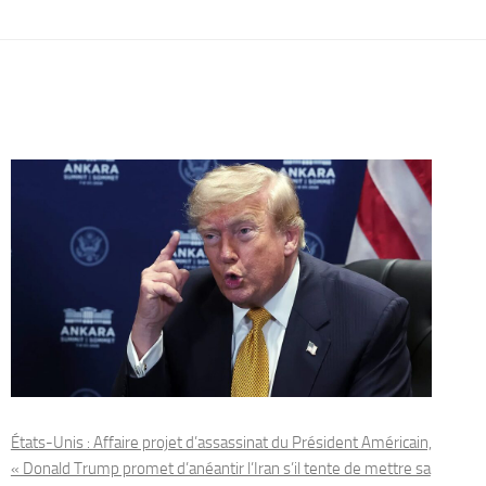
États-Unis : Affaire projet d’assassinat du Président Américain,
« Donald Trump promet d’anéantir l’Iran s’il tente de mettre sa