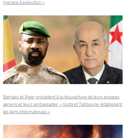
menace à exécution »
Bamako et Alger procèdent à la réouverture de leurs espaces
aériens et leurs ambassades, « Goïta et Tebboune rétablissent
les liens diplomatiques »