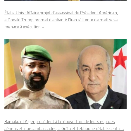
États-Unis : Affaire projet d’assassinat du Président Américain,
« Donald Trump promet d’anéantir l’Iran s’il tente de mettre sa
menace à exécution »
Bamako et Alger procèdent à la réouverture de leurs espaces
aériens et leurs ambassades, « Goïta et Tebboune rétablissent les