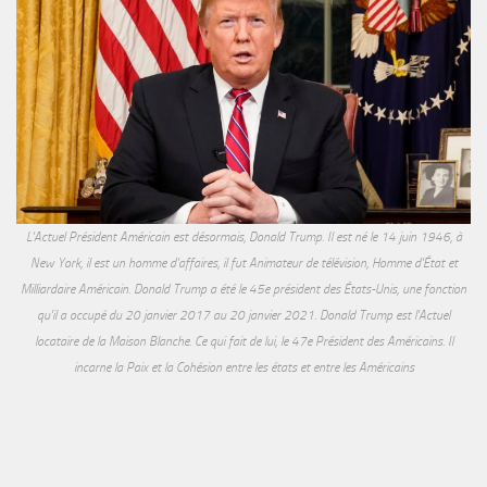
L'Actuel Président Américain est désormais, Donald Trump. Il est né le 14 juin 1946, à
New York, il est un homme d'affaires, il fut Animateur de télévision, Homme d'État et
Milliardaire Américain. Donald Trump a été le 45e président des États-Unis, une fonction
qu'il a occupé du 20 janvier 2017 au 20 janvier 2021. Donald Trump est l'Actuel
locataire de la Maison Blanche. Ce qui fait de lui, le 47e Président des Américains. Il
incarne la Paix et la Cohésion entre les états et entre les Américains