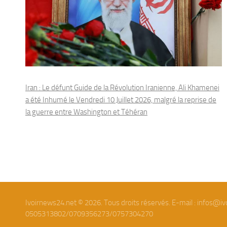
Iran : Le défunt Guide de la Révolution Iranienne, Ali Khamenei
a été Inhumé le Vendredi 10 Juillet 2026, malgré la reprise de
la guerre entre Washington et Téhéran
Ivoirnews24.net © 2026. Tous droits réservés. E-mail : infos@iv
0505313802/0709356273/0757304270