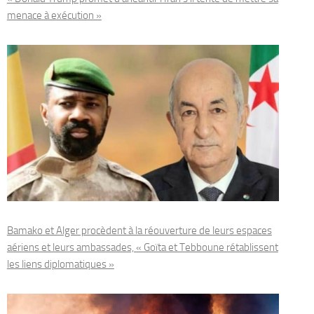
menace à exécution »
Bamako et Alger procèdent à la réouverture de leurs espaces
aériens et leurs ambassades, « Goïta et Tebboune rétablissent
les liens diplomatiques »