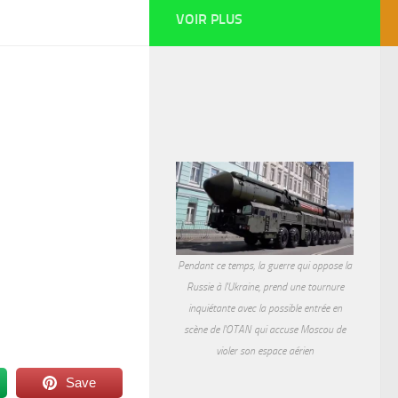
VOIR PLUS
Pendant ce temps, la guerre qui oppose la
Russie à l'Ukraine, prend une tournure
inquiétante avec la possible entrée en
scène de l'OTAN qui accuse Moscou de
violer son espace aérien
Save