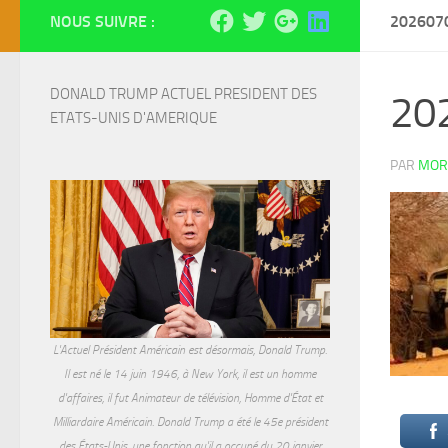
NOUS SUIVRE :
202607
DONALD TRUMP ACTUEL PRESIDENT DES 
20
ETATS-UNIS D'AMERIQUE
PAR
MOR
L'Actuel Président Américain est désormais, Donald Trump.
Il est né le 14 juin 1946, à New York, il est un homme
d'affaires, il fut Animateur de télévision, Homme d'État et
Milliardaire Américain. Donald Trump a été le 45e président
des États-Unis, une fonction qu'il a occupé du 20 janvier