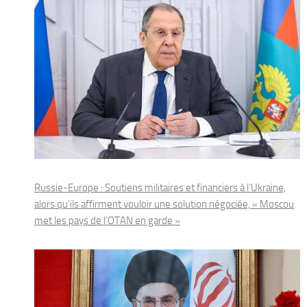
Russie-Europe : Soutiens militaires et financiers à l’Ukraine,
alors qu’ils affirment vouloir une solution négociée, « Moscou
met les pays de l’OTAN en garde »