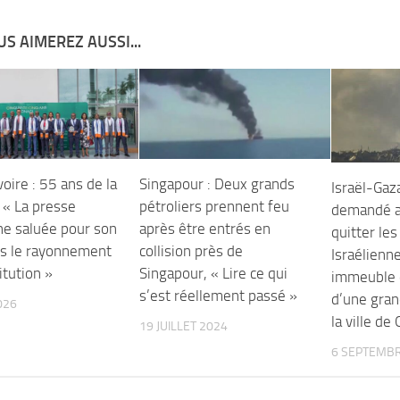
S AIMEREZ AUSSI...
voire : 55 ans de la
Singapour : Deux grands
Israël-Gaza
 « La presse
pétroliers prennent feu
demandé a
nne saluée pour son
après être entrés en
quitter les
ns le rayonnement
collision près de
Israélienne
titution »
Singapour, « Lire ce qui
immeuble d
s’est réellement passé »
d’une gran
026
la ville de
19 JUILLET 2024
6 SEPTEMBR