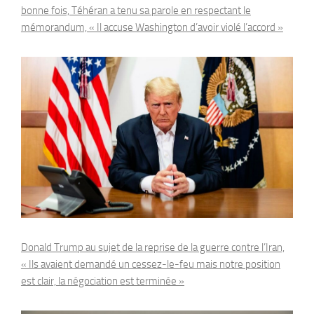
bonne fois, Téhéran a tenu sa parole en respectant le
mémorandum, « Il accuse Washington d’avoir violé l’accord »
Donald Trump au sujet de la reprise de la guerre contre l’Iran,
« Ils avaient demandé un cessez-le-feu mais notre position
est clair, la négociation est terminée »