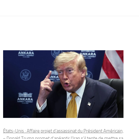
États-Unis : Affaire projet d’assassinat du Président Américain,
« Donald Trump promet d’anéantir l’Iran s’il tente de mettre sa