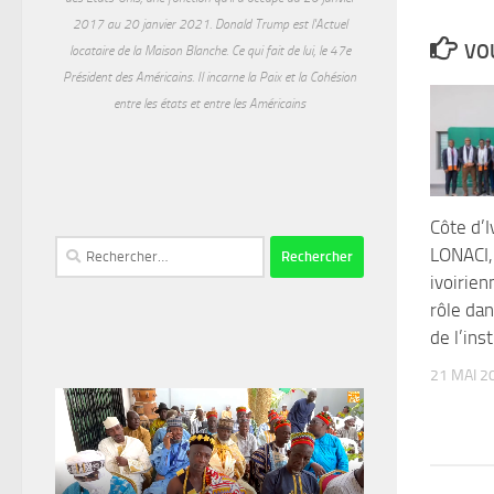
2017 au 20 janvier 2021. Donald Trump est l'Actuel
VOU
locataire de la Maison Blanche. Ce qui fait de lui, le 47e
Président des Américains. Il incarne la Paix et la Cohésion
entre les états et entre les Américains
Côte d’I
Rechercher :
LONACI,
ivoirie
rôle da
de l’ins
21 MAI 2