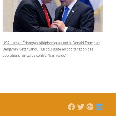
USA-Israël : Échanges téléphoniques entre Donald Trump et
Benjamin Netanyahou, "La poursuite en coordination des
opérations militaires contre l'Iran validé"