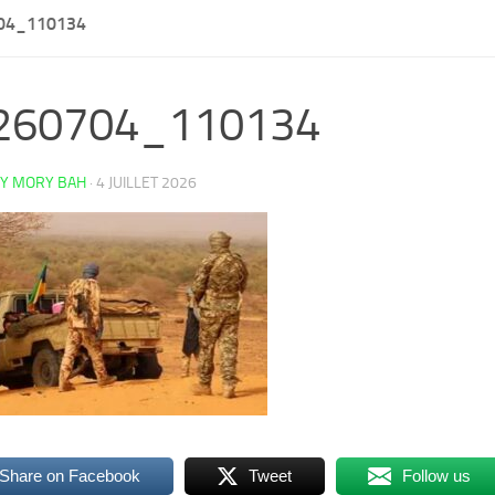
04_110134
260704_110134
Y MORY BAH
·
4 JUILLET 2026
Share on Facebook
Tweet
Follow us