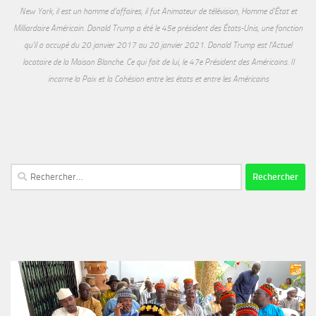
New York, il est un homme d'affaires, il fut Animateur de télévision, Homme d'État et
Milliardaire Américain. Donald Trump a été le 45e président des États-Unis, une fonction
qu'il a occupé du 20 janvier 2017 au 20 janvier 2021. Donald Trump est l'Actuel
locataire de la Maison Blanche. Ce qui fait de lui, le 47e Président des Américains. Il
incarne la Paix et la Cohésion entre les états et entre les Américains
Rechercher :