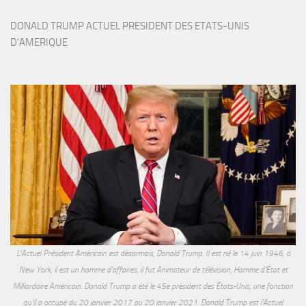
DONALD TRUMP ACTUEL PRESIDENT DES ETATS-UNIS 
D'AMERIQUE
L'Actuel Président Américain est désormais, Donald Trump. Il est né le 14 juin 1946, à
New York, il est un homme d'affaires, il fut Animateur de télévision, Homme d'État et
Milliardaire Américain. Donald Trump a été le 45e président des États-Unis, une fonction
qu'il a occupé du 20 janvier 2017 au 20 janvier 2021. Donald Trump est l'Actuel