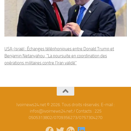
USA-Israël : Échanges téléphoniques entre Donald Trump et
Benjamin Netanyahou, "La poursuite en coordination des
opérations militaires contre l'Iran validé"
Ivoirnews24.net © 2026. Tous droits réservés. E-mail :
infos@ivoirnews24.net / Contacts : 225
0505313802/0709356273/0757304270