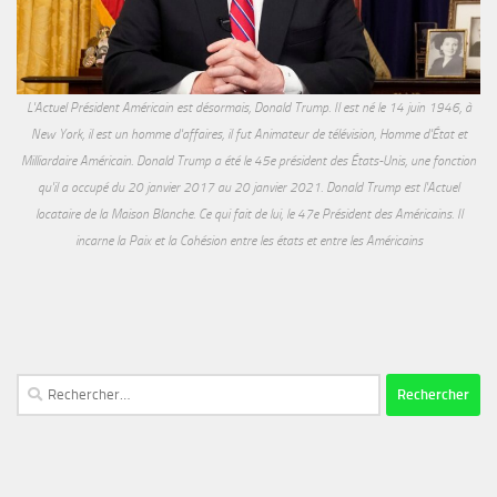
L'Actuel Président Américain est désormais, Donald Trump. Il est né le 14 juin 1946, à
New York, il est un homme d'affaires, il fut Animateur de télévision, Homme d'État et
Milliardaire Américain. Donald Trump a été le 45e président des États-Unis, une fonction
qu'il a occupé du 20 janvier 2017 au 20 janvier 2021. Donald Trump est l'Actuel
locataire de la Maison Blanche. Ce qui fait de lui, le 47e Président des Américains. Il
incarne la Paix et la Cohésion entre les états et entre les Américains
Rechercher :