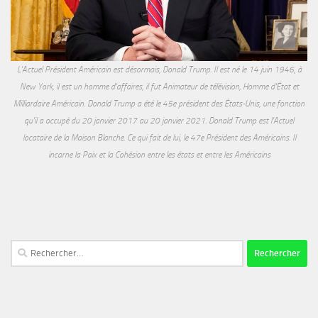
L'Actuel Président Américain est désormais, Donald Trump. Il est né le 14 juin 1946, à
New York, il est un homme d'affaires, il fut Animateur de télévision, Homme d'État et
Milliardaire Américain. Donald Trump a été le 45e président des États-Unis, une fonction
qu'il a occupé du 20 janvier 2017 au 20 janvier 2021. Donald Trump est l'Actuel
locataire de la Maison Blanche. Ce qui fait de lui, le 47e Président des Américains. Il
incarne la Paix et la Cohésion entre les états et entre les Américains
Rechercher :