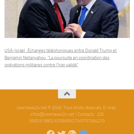
USA-Israël : Échanges téléphoniques entre Donald Trump et
Benjamin Netanyahou, "La poursuite en coordination des
opérations militaires contre l'Iran validé"
Ivoirnews24.net © 2026. Tous droits réservés. E-mail :
infos@ivoirnews24.net / Contacts : 225
0505313802/0709356273/0757304270