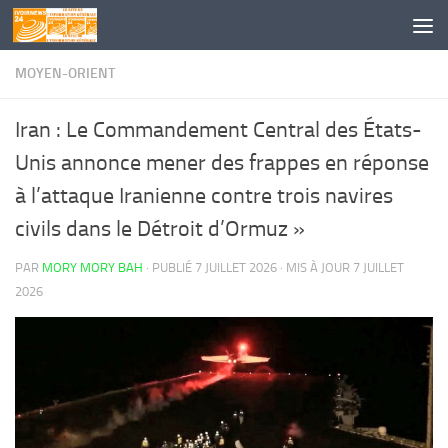
Skip to content
MOYEN-ORIENT
Iran : Le Commandement Central des États-
Unis annonce mener des frappes en réponse
à l’attaque Iranienne contre trois navires
civils dans le Détroit d’Ormuz »
PAR
MORY MORY BAH
· PUBLIÉ
7 JUILLET 2026
· MIS À JOUR
7 JUILLET
2026