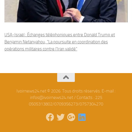
USA-Israël : Échanges téléphoniques entre Donald Trump et
Benjamin Netanyahou, "La poursuite en coordination des
opérations militaires contre l'Iran validé"
Ivoirnews24.net © 2026. Tous droits réservés. E-mail :
infos@ivoirnews24.net / Contacts : 225
0505313802/0709356273/0757304270