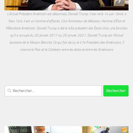
L'Actuel Président Américain est désormais, Donald Trump. Il est né le 14 juin 1946, à
New York, il est un homme d'affaires, il fut Animateur de télévision, Homme d'État et
Milliardaire Américain. Donald Trump a été le 45e président des États-Unis, une fonction
qu'il a occupé du 20 janvier 2017 au 20 janvier 2021. Donald Trump est l'Actuel
locataire de la Maison Blanche. Ce qui fait de lui, le 47e Président des Américains. Il
incarne la Paix et la Cohésion entre les états et entre les Américains
Rechercher :