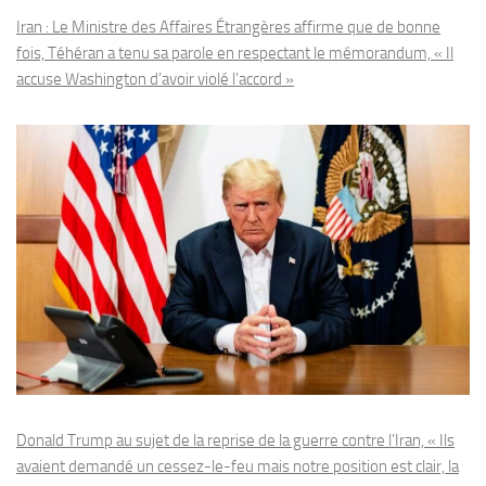
Iran : Le Ministre des Affaires Étrangères affirme que de bonne
fois, Téhéran a tenu sa parole en respectant le mémorandum, « Il
accuse Washington d’avoir violé l’accord »
Donald Trump au sujet de la reprise de la guerre contre l’Iran, « Ils
avaient demandé un cessez-le-feu mais notre position est clair, la