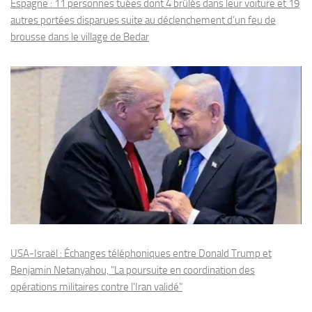
Espagne : 11 personnes tuées dont 4 brûlés dans leur voiture et 19
autres portées disparues suite au déclenchement d’un feu de
brousse dans le village de Bedar
USA-Israël : Échanges téléphoniques entre Donald Trump et
Benjamin Netanyahou, "La poursuite en coordination des
opérations militaires contre l'Iran validé"