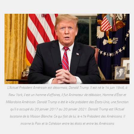
L'Actuel Président Américain est désormais, Donald Trump. Il est né le 14 juin 1946, à
New York, il est un homme d'affaires, il fut Animateur de télévision, Homme d'État et
Milliardaire Américain. Donald Trump a été le 45e président des États-Unis, une fonction
qu'il a occupé du 20 janvier 2017 au 20 janvier 2021. Donald Trump est l'Actuel
locataire de la Maison Blanche. Ce qui fait de lui, le 47e Président des Américains. Il
incarne la Paix et la Cohésion entre les états et entre les Américains