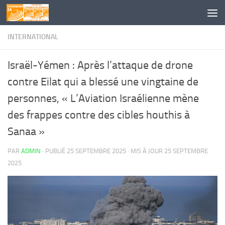
Skip to content
INTERNATIONAL
Israël-Yémen : Après l’attaque de drone
contre Eilat qui a blessé une vingtaine de
personnes, « L’Aviation Israélienne mène
des frappes contre des cibles houthis à
Sanaa »
PAR
ADMIN
· PUBLIÉ
25 SEPTEMBRE 2025
· MIS À JOUR
25 SEPTEMBRE
2025