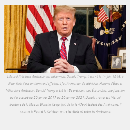
L'Actuel Président Américain est désormais, Donald Trump. Il est né le 14 juin 1946, à
New York, il est un homme d'affaires, il fut Animateur de télévision, Homme d'État et
Milliardaire Américain. Donald Trump a été le 45e président des États-Unis, une fonction
qu'il a occupé du 20 janvier 2017 au 20 janvier 2021. Donald Trump est l'Actuel
locataire de la Maison Blanche. Ce qui fait de lui, le 47e Président des Américains. Il
incarne la Paix et la Cohésion entre les états et entre les Américains