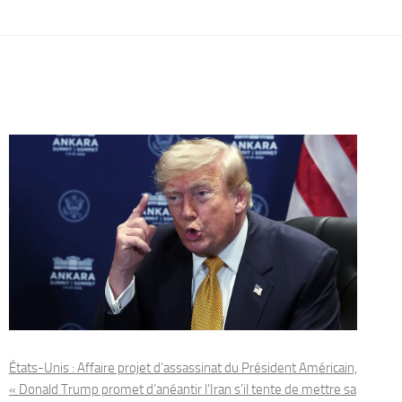
États-Unis : Affaire projet d’assassinat du Président Américain,
« Donald Trump promet d’anéantir l’Iran s’il tente de mettre sa