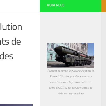
VOIR PLUS
lution
nts de
 des
Pendant ce temps, la guerre qui oppose la
Russie à l'Ukraine, prend une tournure
inquiétante avec la possible entrée en
scène de l'OTAN qui accuse Moscou de
violer son espace aérien