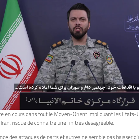
re en cours dans tout le Moyen-Orient impliquant les Etats-Un
’Iran, risque de connaitre une fin très désagréable.
ence des attaques de parts et autres ne semble pas baisser d’i