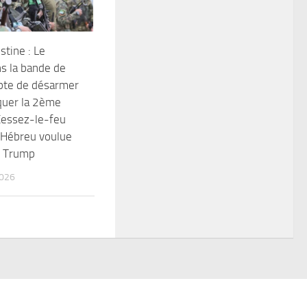
stine : Le
s la bande de
pte de désarmer
quer la 2ème
Cessez-le-feu
t Hébreu voulue
d Trump
2026