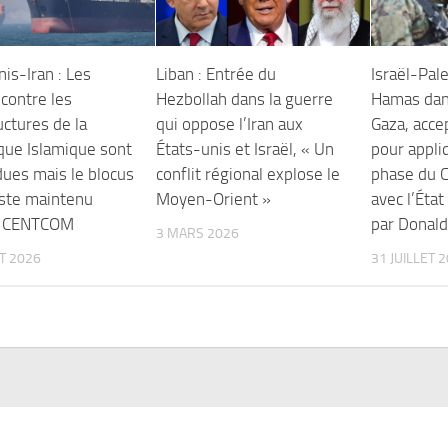
is-Iran : Les
Liban : Entrée du
Israël-Pale
contre les
Hezbollah dans la guerre
Hamas dan
uctures de la
qui oppose l’Iran aux
Gaza, acce
que Islamique sont
États-unis et Israël, « Un
pour appli
ues mais le blocus
conflit régional explose le
phase du 
este maintenu
Moyen-Orient »
avec l’Éta
e CENTCOM
par Donal
3 MARS 2026
ET 2026
31 JUILLET 