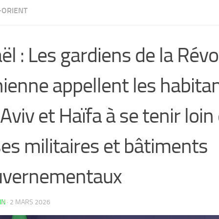
ORIENT
aël : Les gardiens de la Révo
nienne appellent les habita
 Aviv et Haïfa à se tenir loin
es militaires et bâtiments
uvernementaux
IN
·
2 MARS 2026