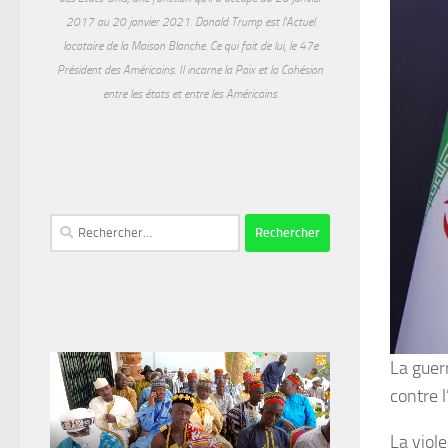
2017 au 20 janvier 2021. Donald Trump est l'Actuel
locataire de la Maison Blanche. Ce qui fait de lui, le 47e
Président des Américains. Il incarne la Paix et la Cohésion
entre les états et entre les Américains
Rechercher :
La guer
contre l
La viol