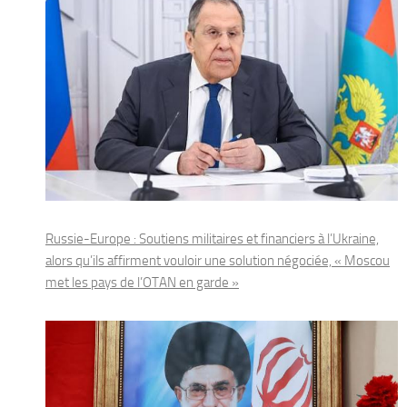
Russie-Europe : Soutiens militaires et financiers à l’Ukraine,
alors qu’ils affirment vouloir une solution négociée, « Moscou
met les pays de l’OTAN en garde »