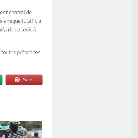
ent central de
islamique (CGRI), a
fa de se tenir à
et toutes présences
Save