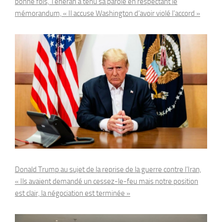
bonne fois, Téhéran a tenu sa parole en respectant le
mémorandum, « Il accuse Washington d’avoir violé l’accord »
Donald Trump au sujet de la reprise de la guerre contre l’Iran,
« Ils avaient demandé un cessez-le-feu mais notre position
est clair, la négociation est terminée »