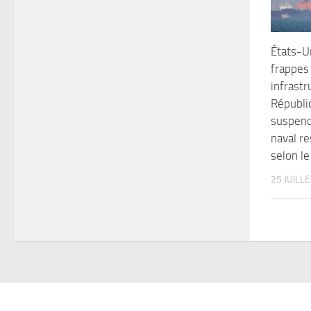
États-Un
frappes 
infrastr
Républi
suspend
naval r
selon l
25 JUILL