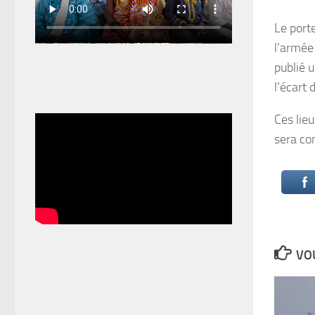
Le port
l’armée
publié 
l’écart
Ces lieu
sera co
VOU