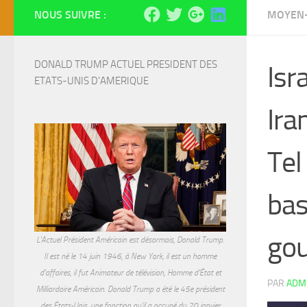
NOUS SUIVRE :
MOYEN-
DONALD TRUMP ACTUEL PRESIDENT DES 
Isr
ETATS-UNIS D'AMERIQUE
Ira
Tel
bas
go
L'Actuel Président Américain est désormais, Donald Trump.
Il est né le 14 juin 1946, à New York, il est un homme
d'affaires, il fut Animateur de télévision, Homme d'État et
PAR
ADM
Milliardaire Américain. Donald Trump a été le 45e président
des États-Unis, une fonction qu'il a occupé du 20 janvier