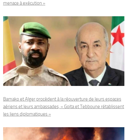
menace à exécution »
Bamako et Alger procèdent à la réouverture de leurs espaces
aériens et leurs ambassades, « Goïta et Tebboune rétablissent
les liens diplomatiques »