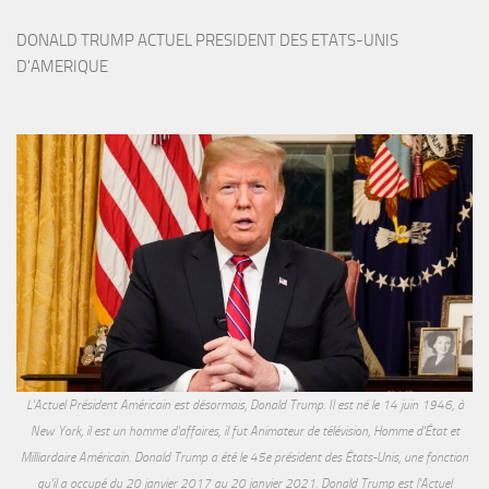
DONALD TRUMP ACTUEL PRESIDENT DES ETATS-UNIS 
D'AMERIQUE
L'Actuel Président Américain est désormais, Donald Trump. Il est né le 14 juin 1946, à
New York, il est un homme d'affaires, il fut Animateur de télévision, Homme d'État et
Milliardaire Américain. Donald Trump a été le 45e président des États-Unis, une fonction
qu'il a occupé du 20 janvier 2017 au 20 janvier 2021. Donald Trump est l'Actuel