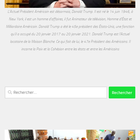
L'Actuel Président Américain est désormais, Donald Trump. Il est né le 14 juin 1946, à
New York, il est un homme d'affaires, il fut Animateur de télévision, Homme d'État et
Milliardaire Américain. Donald Trump a été le 45e président des États-Unis, une fonction
qu'il a occupé du 20 janvier 2017 au 20 janvier 2021. Donald Trump est l'Actuel
locataire de la Maison Blanche. Ce qui fait de lui, le 47e Président des Américains. Il
incarne la Paix et la Cohésion entre les états et entre les Américains
Rechercher :