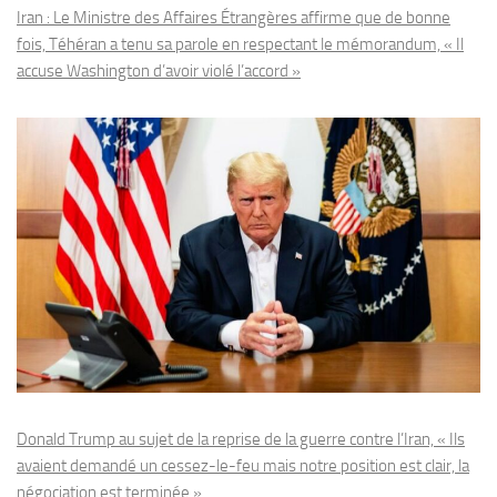
Iran : Le Ministre des Affaires Étrangères affirme que de bonne
fois, Téhéran a tenu sa parole en respectant le mémorandum, « Il
accuse Washington d’avoir violé l’accord »
Donald Trump au sujet de la reprise de la guerre contre l’Iran, « Ils
avaient demandé un cessez-le-feu mais notre position est clair, la
négociation est terminée »