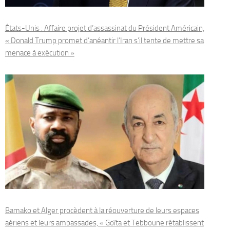
États-Unis : Affaire projet d’assassinat du Président Américain,
« Donald Trump promet d’anéantir l’Iran s’il tente de mettre sa
menace à exécution »
Bamako et Alger procèdent à la réouverture de leurs espaces
aériens et leurs ambassades, « Goïta et Tebboune rétablissent