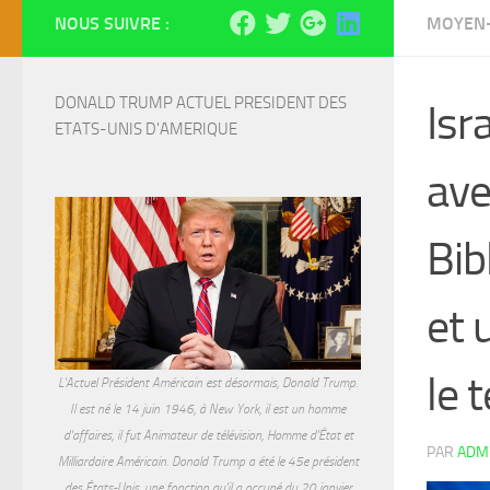
NOUS SUIVRE :
MOYEN-
DONALD TRUMP ACTUEL PRESIDENT DES 
Isr
ETATS-UNIS D'AMERIQUE
ave
Bib
et 
le 
L'Actuel Président Américain est désormais, Donald Trump.
Il est né le 14 juin 1946, à New York, il est un homme
d'affaires, il fut Animateur de télévision, Homme d'État et
PAR
ADM
Milliardaire Américain. Donald Trump a été le 45e président
des États-Unis, une fonction qu'il a occupé du 20 janvier