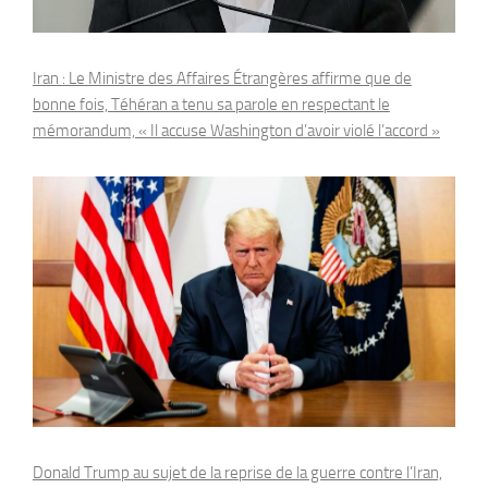
Iran : Le Ministre des Affaires Étrangères affirme que de
bonne fois, Téhéran a tenu sa parole en respectant le
mémorandum, « Il accuse Washington d’avoir violé l’accord »
Donald Trump au sujet de la reprise de la guerre contre l’Iran,