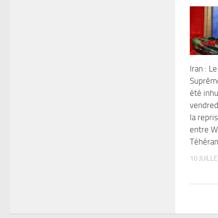
Iran : L
Suprême
été inh
vendredi
la repri
entre W
Téhéra
10 JUILL