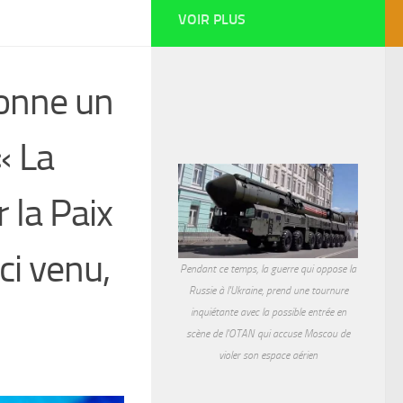
VOIR PLUS
donne un
« La
r la Paix
ci venu,
Pendant ce temps, la guerre qui oppose la
Russie à l'Ukraine, prend une tournure
inquiétante avec la possible entrée en
scène de l'OTAN qui accuse Moscou de
violer son espace aérien