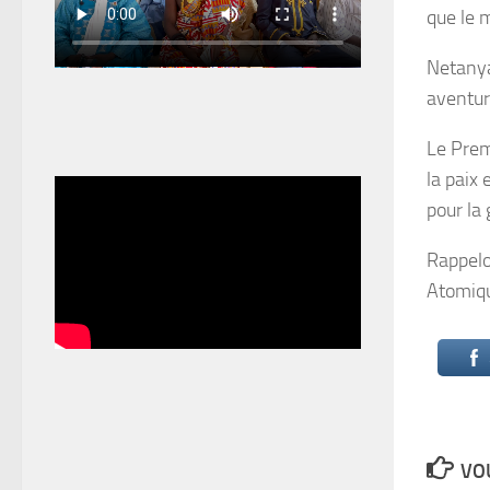
que le 
Netanya
aventure
Le Premi
la paix 
pour la
Rappelo
Atomiqu
VOU