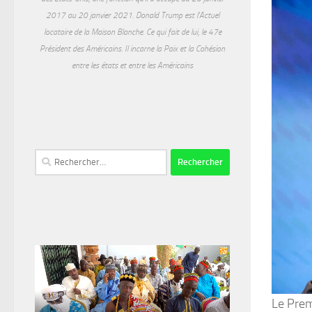
2017 au 20 janvier 2021. Donald Trump est l'Actuel
locataire de la Maison Blanche. Ce qui fait de lui, le 47e
Président des Américains. Il incarne la Paix et la Cohésion
entre les états et entre les Américains
Rechercher :
Le Prem