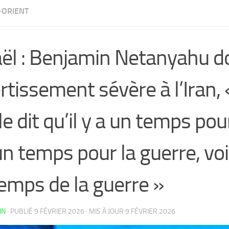
ORIENT
aël : Benjamin Netanyahu 
rtissement sévère à l’Iran, 
le dit qu’il y a un temps pou
un temps pour la guerre, voi
temps de la guerre »
IN
· PUBLIÉ
9 FÉVRIER 2026
· MIS À JOUR
9 FÉVRIER 2026