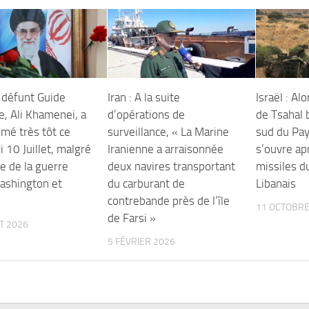
e défunt Guide
Iran : A la suite
Israël : Al
, Ali Khamenei, a
d’opérations de
de Tsahal 
umé très tôt ce
surveillance, « La Marine
sud du Pay
 10 Juillet, malgré
Iranienne a arraisonnée
s’ouvre ap
se de la guerre
deux navires transportant
missiles d
ashington et
du carburant de
Libanais
n
contrebande près de l’île
11 OCTOBRE
de Farsi »
ET 2026
5 FÉVRIER 2026