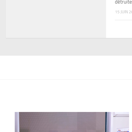
détruite
15 JUIN 