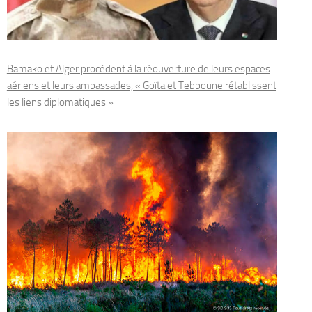
Bamako et Alger procèdent à la réouverture de leurs espaces
aériens et leurs ambassades, « Goïta et Tebboune rétablissent
les liens diplomatiques »