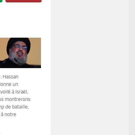
 : Hassan
donne un
oilé à Israël,
us montrerons
p de bataille,
 à notre
4