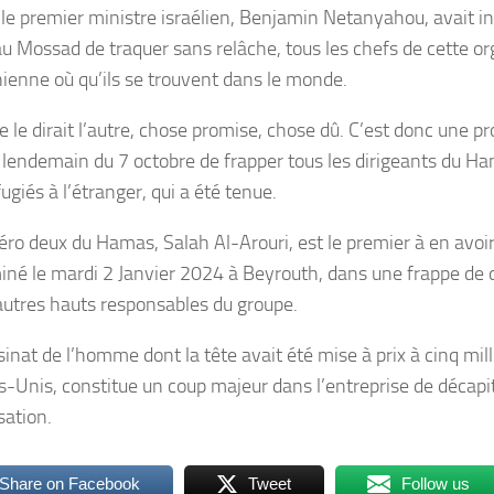
le premier ministre israélien, Benjamin Netanyahou, avait i
 au Mossad de traquer sans relâche, tous les chefs de cette o
nienne où qu’ils se trouvent dans le monde.
le dirait l’autre, chose promise, chose dû. C’est donc une 
u lendemain du 7 octobre de frapper tous les dirigeants du H
ugiés à l’étranger, qui a été tenue.
o deux du Hamas, Salah Al-Arouri, est le premier à en avoir fai
miné le mardi 2 Janvier 2024 à Beyrouth, dans une frappe de 
autres hauts responsables du groupe.
inat de l’homme dont la tête avait été mise à prix à cinq mill
ts-Unis, constitue un coup majeur dans l’entreprise de décapi
isation.
Share on Facebook
Tweet
Follow us