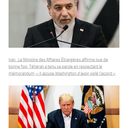
Iran : Le Ministre des Affaires Étrangères affirme que de
bonne fois, Téhéran a tenu sa parole en respectant le
mémorandum, « Il accuse Washington d’avoir violé l’accord »