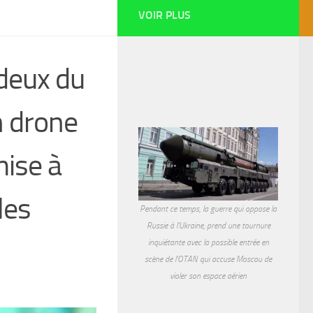
VOIR PLUS
 deux du
n drone
mise à
les
Pendant ce temps, la guerre qui oppose la
Russie à l'Ukraine, prend une tournure
inquiétante avec la possible entrée en
scène de l'OTAN qui accuse Moscou de
violer son espace aérien