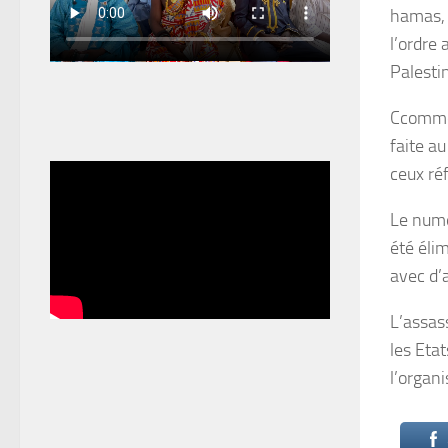
hamas, 
l’ordre
Palesti
Ccomme 
faite a
ceux réf
Le numér
été éli
avec d’
L’assass
les Eta
l’organ