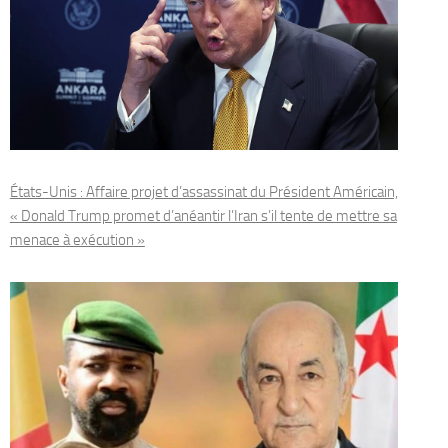
États-Unis : Affaire projet d’assassinat du Président Américain,
« Donald Trump promet d’anéantir l’Iran s’il tente de mettre sa
menace à exécution »