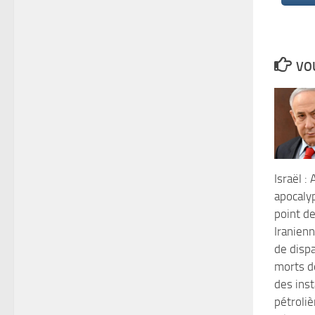
VOU
Israël :
apocalyp
point d
Iranienn
de dispa
morts d
des inst
pétroliè