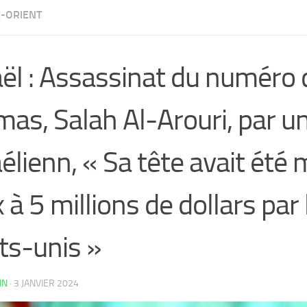
-ORIENT
aël : Assassinat du numéro
as, Salah Al-Arouri, par u
aélienn, « Sa tête avait été 
x à 5 millions de dollars par 
ts-unis »
IN
·
3 JANVIER 2024