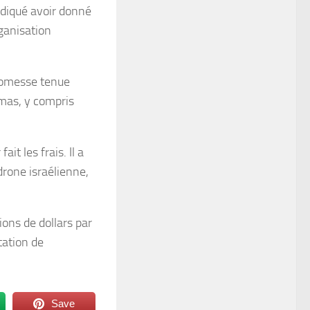
ndiqué avoir donné
rganisation
promesse tenue
amas, y compris
t les frais. Il a
drone israélienne,
ions de dollars par
tation de
Save