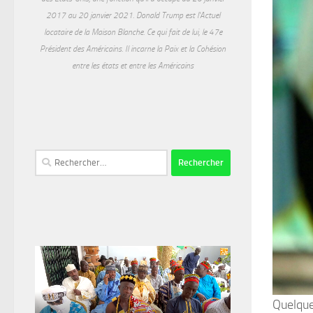
2017 au 20 janvier 2021. Donald Trump est l'Actuel
locataire de la Maison Blanche. Ce qui fait de lui, le 47e
Président des Américains. Il incarne la Paix et la Cohésion
entre les états et entre les Américains
Rechercher :
Quelque