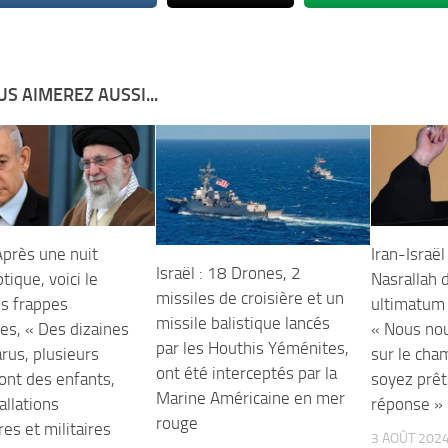
S AIMEREZ AUSSI...
 Après une nuit
Iran-Israël
Israël : 18 Drones, 2
tique, voici le
Nasrallah 
missiles de croisière et un
es frappes
ultimatum v
missile balistique lancés
es, « Des dizaines
« Nous no
par les Houthis Yéménites,
rus, plusieurs
sur le cham
ont été interceptés par la
ont des enfants,
soyez prêt
Marine Américaine en mer
allations
réponse »
rouge
res et militaires
3 AOÛT 202