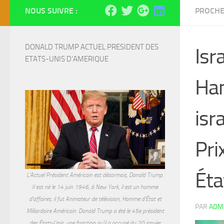
NOUS SUIVRE :
PROCHE
DONALD TRUMP ACTUEL PRESIDENT DES 
Isr
ETATS-UNIS D'AMERIQUE
Ham
isr
Pri
Éta
L'Actuel Président Américain est désormais, Donald Trump.
Il est né le 14 juin 1946, à New York, il est un homme
d'affaires, il fut Animateur de télévision, Homme d'État et
PAR
ADM
Milliardaire Américain. Donald Trump a été le 45e président
des États-Unis, une fonction qu'il a occupé du 20 janvier