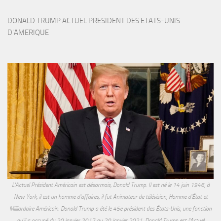
DONALD TRUMP ACTUEL PRESIDENT DES ETATS-UNIS 
D'AMERIQUE
L'Actuel Président Américain est désormais, Donald Trump. Il est né le 14 juin 1946, à
New York, il est un homme d'affaires, il fut Animateur de télévision, Homme d'État et
Milliardaire Américain. Donald Trump a été le 45e président des États-Unis, une fonction
qu'il a occupé du 20 janvier 2017 au 20 janvier 2021. Donald Trump est l'Actuel