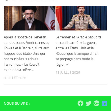
Après la riposte de Téhéran
Le Yémen et l’Arabie Saoudite
sur des bases Américaines au
en conflit armé, « La guerre
Koweït et à Bahreïn, suite aux
entre les États-Unis et la
frappes des Etats-Unis qui
République Islamique d’Iran
ont touchées 80 cibles
se propage dans toute la
Iraniennes, « Le Koweït
région »
exprime sa colère »
13 JUILLET 2026
8 JUILLET 2026
NOUS SUIVRE :