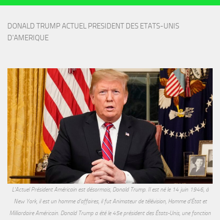
DONALD TRUMP ACTUEL PRESIDENT DES ETATS-UNIS 
D'AMERIQUE
L'Actuel Président Américain est désormais, Donald Trump. Il est né le 14 juin 1946, à
New York, il est un homme d'affaires, il fut Animateur de télévision, Homme d'État et
Milliardaire Américain. Donald Trump a été le 45e président des États-Unis, une fonction