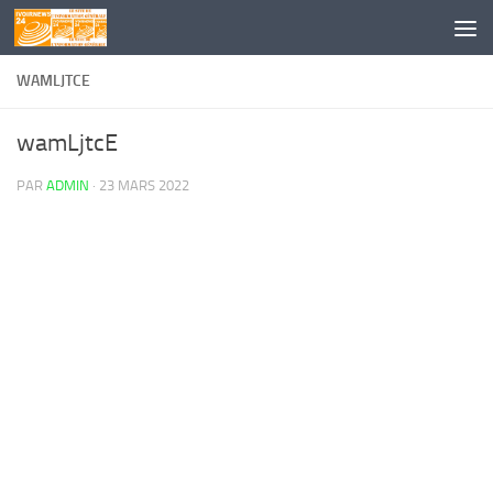
Skip to content
WAMLJTCE
wamLjtcE
PAR
ADMIN
·
23 MARS 2022