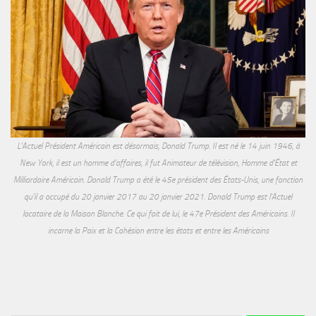
L'Actuel Président Américain est désormais, Donald Trump. Il est né le 14 juin 1946, à
New York, il est un homme d'affaires, il fut Animateur de télévision, Homme d'État et
Milliardaire Américain. Donald Trump a été le 45e président des États-Unis, une fonction
qu'il a occupé du 20 janvier 2017 au 20 janvier 2021. Donald Trump est l'Actuel
locataire de la Maison Blanche. Ce qui fait de lui, le 47e Président des Américains. Il
incarne la Paix et la Cohésion entre les états et entre les Américains