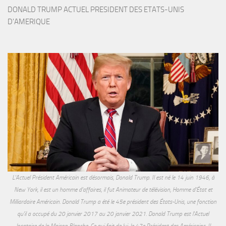
DONALD TRUMP ACTUEL PRESIDENT DES ETATS-UNIS 
D'AMERIQUE
L'Actuel Président Américain est désormais, Donald Trump. Il est né le 14 juin 1946, à
New York, il est un homme d'affaires, il fut Animateur de télévision, Homme d'État et
Milliardaire Américain. Donald Trump a été le 45e président des États-Unis, une fonction
qu'il a occupé du 20 janvier 2017 au 20 janvier 2021. Donald Trump est l'Actuel
locataire de la Maison Blanche. Ce qui fait de lui, le 47e Président des Américains. Il