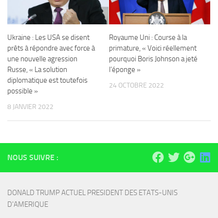
Ukraine : Les USA se disent
Royaume Uni : Course à la
prêts à répondre avec force à
primature, « Voici réellement
une nouvelle agression
pourquoi Boris Johnson a jeté
Russe, « La solution
l’éponge »
diplomatique est toutefois
24 OCTOBRE 2022
possible »
8 JANVIER 2022
NOUS SUIVRE :
DONALD TRUMP ACTUEL PRESIDENT DES ETATS-UNIS 
D'AMERIQUE