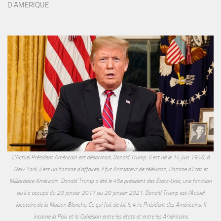
D'AMERIQUE
L'Actuel Président Américain est désormais, Donald Trump. Il est né le 14 juin 1946, à
New York, il est un homme d'affaires, il fut Animateur de télévision, Homme d'État et
Milliardaire Américain. Donald Trump a été le 45e président des États-Unis, une fonction
qu'il a occupé du 20 janvier 2017 au 20 janvier 2021. Donald Trump est l'Actuel
locataire de la Maison Blanche. Ce qui fait de lui, le 47e Président des Américains. Il
incarne la Paix et la Cohésion entre les états et entre les Américains