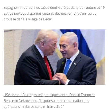
Espagne : 11 personnes tuées dont 4 brûlés dans leur voiture et 19
autres portées disparues suite au déclenchement d’un feu de
brousse dans le village de Bedar
USA-Israël : Échanges téléphoniques entre Donald Trump et
Benjamin Netanyahou, "La poursuite en coordination des
opérations militaires contre l'Iran validé"