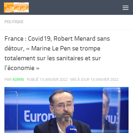
Skip to content
POLITIQUE
France : Covid19, Robert Menard sans
détour, « Marine Le Pen se trompe
totalement sur les sanitaires et sur
l’économie »
PAR
ADMIN
· PUBLIÉ
13 JANVIER 2022
· MIS À JOUR
13 JANVIER 2022