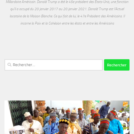
Milliardaire Américain. Donald Trump a été le 45e président des États-Unis, une fonction
qu'il a occupé du 20 janvier 2017 au 20 janvier 2021. Donald Trump est l'Actuel
locataire de la Maison Blanche. Ce qui fait de lui, le 47e Président des Américains. Il
incarne la Paix et la Cohésion entre les états et entre les Américains
Rechercher :