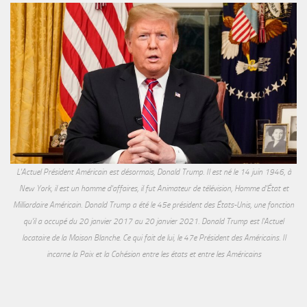
L'Actuel Président Américain est désormais, Donald Trump. Il est né le 14 juin 1946, à
New York, il est un homme d'affaires, il fut Animateur de télévision, Homme d'État et
Milliardaire Américain. Donald Trump a été le 45e président des États-Unis, une fonction
qu'il a occupé du 20 janvier 2017 au 20 janvier 2021. Donald Trump est l'Actuel
locataire de la Maison Blanche. Ce qui fait de lui, le 47e Président des Américains. Il
incarne la Paix et la Cohésion entre les états et entre les Américains