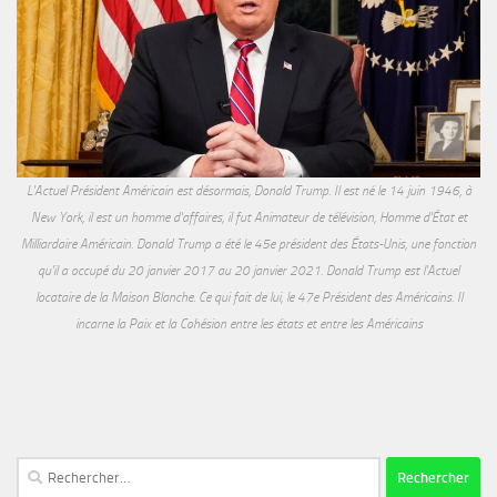
L'Actuel Président Américain est désormais, Donald Trump. Il est né le 14 juin 1946, à
New York, il est un homme d'affaires, il fut Animateur de télévision, Homme d'État et
Milliardaire Américain. Donald Trump a été le 45e président des États-Unis, une fonction
qu'il a occupé du 20 janvier 2017 au 20 janvier 2021. Donald Trump est l'Actuel
locataire de la Maison Blanche. Ce qui fait de lui, le 47e Président des Américains. Il
incarne la Paix et la Cohésion entre les états et entre les Américains
Rechercher :