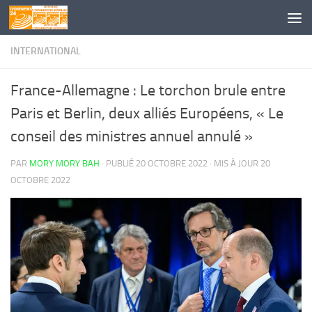
Skip to content
INTERNATIONAL
France-Allemagne : Le torchon brule entre
Paris et Berlin, deux alliés Européens, « Le
conseil des ministres annuel annulé »
PAR
MORY MORY BAH
· PUBLIÉ
20 OCTOBRE 2022
· MIS À JOUR
20
OCTOBRE 2022