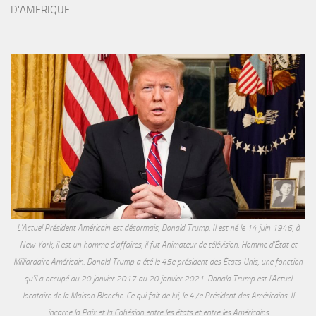
D'AMERIQUE
L'Actuel Président Américain est désormais, Donald Trump. Il est né le 14 juin 1946, à
New York, il est un homme d'affaires, il fut Animateur de télévision, Homme d'État et
Milliardaire Américain. Donald Trump a été le 45e président des États-Unis, une fonction
qu'il a occupé du 20 janvier 2017 au 20 janvier 2021. Donald Trump est l'Actuel
locataire de la Maison Blanche. Ce qui fait de lui, le 47e Président des Américains. Il
incarne la Paix et la Cohésion entre les états et entre les Américains