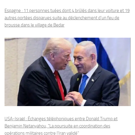
Espagne : 11 personnes tuées dont 4 brûlés dans leur voiture et 19
autres portées disparues suite au déclenchement d’un feu de
brousse dans le village de Bedar
USA-Israël : Échanges téléphoniques entre Donald Trump et
Benjamin Netanyahou, "La poursuite en coordination des
opérations militaires contre l'Iran validé"