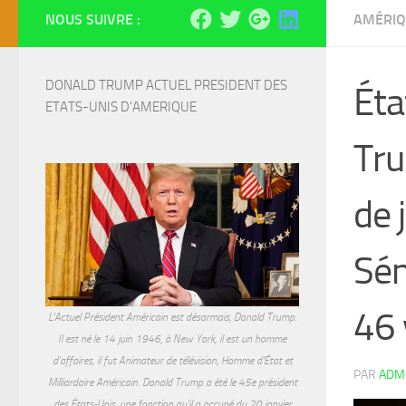
NOUS SUIVRE :
AMÉRIQ
DONALD TRUMP ACTUEL PRESIDENT DES 
Éta
ETATS-UNIS D'AMERIQUE
Tru
de 
Sén
46 
L'Actuel Président Américain est désormais, Donald Trump.
Il est né le 14 juin 1946, à New York, il est un homme
d'affaires, il fut Animateur de télévision, Homme d'État et
PAR
ADM
Milliardaire Américain. Donald Trump a été le 45e président
des États-Unis, une fonction qu'il a occupé du 20 janvier