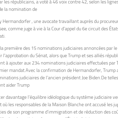
ar les républicains, a voté à 46 voix contre 42, selon les lignes
de la nomination de
 Hermandorfer , une avocate travaillant auprès du procureur
ee, comme juge à vie à la Cour d’appel du 6e circuit des Éta
ti.
t la première des 15 nominations judiciaires annoncées par le 
ir l’approbation du Sénat, alors que Trump et ses alliés répub
nt à ajouter aux 234 nominations judiciaires effectuées par
mier mandat.Avec la confirmation de Hermandorfer, Trump a 
inations judiciaires de l’ancien président Joe Biden.De tell
ent aider Trump
er davantage l’équilibre idéologique du système judiciaire ver
où les responsables de la Maison Blanche ont accusé les jug
ties de son programme d’immigration et de réduction des coût