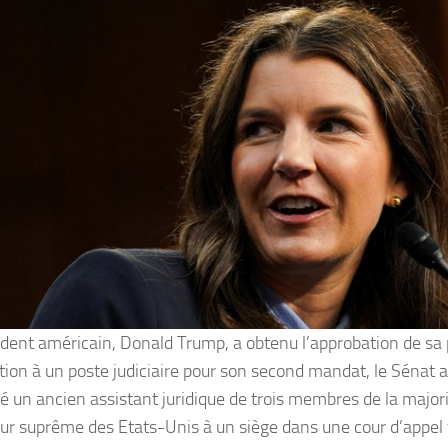
ident américain, Donald Trump, a obtenu l’approbation de sa
ion à un poste judiciaire pour son second mandat, le Sénat 
é un ancien assistant juridique de trois membres de la major
our suprême des Etats-Unis à un siège dans une cour d’appel 