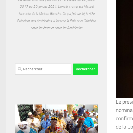
2017 au 20 janvier 2021. Donald Trump est l'Actuel
locataire de la Maison Blanche. Ce qui fait de lui, le 47e
Président des Américains. Il incarne la Paix et la Cohésion
entre les états et entre les Américains
Rechercher :
Le prés
nominat
confirm
de la C