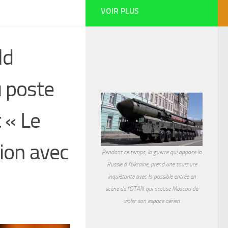
VOIR PLUS
ld
 poste
 « Le
ion avec
Pendant ce temps, la guerre qui oppose la
Russie à l'Ukraine, prend une tournure
inquiétante avec la possible entrée en
scène de l'OTAN qui accuse Moscou de
violer son espace aérien