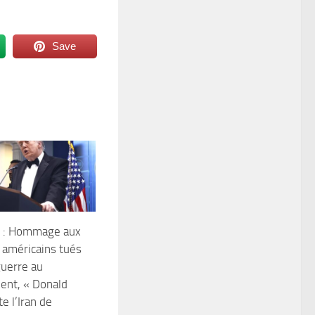
Save
s : Hommage aux
 américains tués
guerre au
ent, « Donald
e l’Iran de