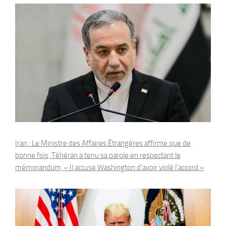
Iran : Le Ministre des Affaires Étrangères affirme que de
bonne fois, Téhéran a tenu sa parole en respectant le
mémorandum, « Il accuse Washington d’avoir violé l’accord »