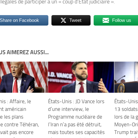
llégales de participer à un « coup d’État judiciaire ».
Share on Facebook
Tweet
Follow us
S AIMEREZ AUSSI...
is : Affaire, le
États-Unis : JD Vance lors
États-Uni
nt américain
d’une interview, le
13 soldats
e les plans
Programme nucléaire de
lors de la 
ue contre Téhéran,
l’Iran n’a pas été détruit,
Moyen-Ori
avait pas encore
mais toutes ses capacités
Trump trait