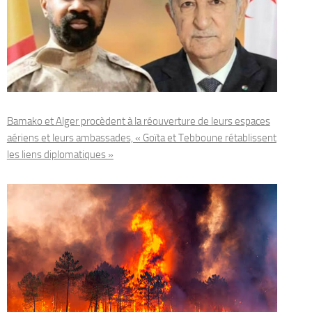
Bamako et Alger procèdent à la réouverture de leurs espaces
aériens et leurs ambassades, « Goïta et Tebboune rétablissent
les liens diplomatiques »