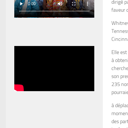
dirigé p
faveur 
Whitney
Tenness
Cincinna
Elle es
à obten
cherche
son pre
235 nom
pourrai
à déplac
moment 
des par