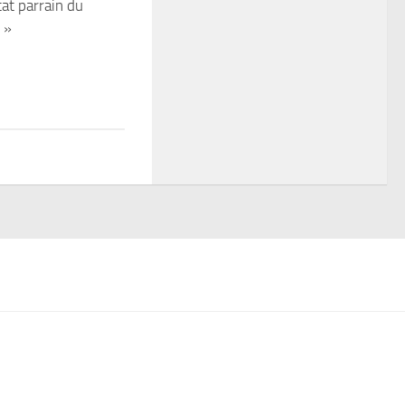
tat parrain du
 »