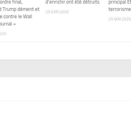
ordre final,
d’enrichir ont été détruits
principal É
d Trump dément et
terrorisme
29 JUIN 2026
e contre le Wall
25 MAI 2026
ournal »
2025