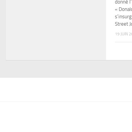
donné l’
« Donal
s’insurg
Street J
19 JUIN 