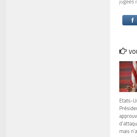
jugées i
VOU
Etats-Un
Préside
approuv
d’attaq
mais n’