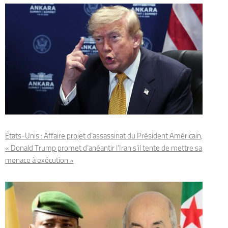
États-Unis : Affaire projet d’assassinat du Président Américain,
« Donald Trump promet d’anéantir l’Iran s’il tente de mettre sa
menace à exécution »