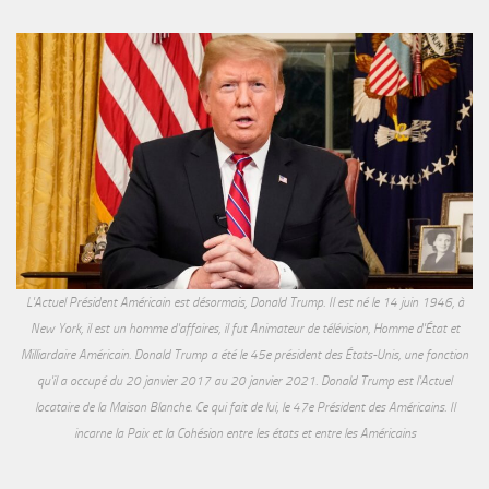
L'Actuel Président Américain est désormais, Donald Trump. Il est né le 14 juin 1946, à
New York, il est un homme d'affaires, il fut Animateur de télévision, Homme d'État et
Milliardaire Américain. Donald Trump a été le 45e président des États-Unis, une fonction
qu'il a occupé du 20 janvier 2017 au 20 janvier 2021. Donald Trump est l'Actuel
locataire de la Maison Blanche. Ce qui fait de lui, le 47e Président des Américains. Il
incarne la Paix et la Cohésion entre les états et entre les Américains