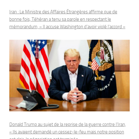
Iran : Le Ministre des Affaires Étrangères affirme que de
bonne fois, Téhéran a tenu sa parole en respectant le
mémorandum, « Il accuse Washington d’avoir violé l’accord »
Donald Trump au sujet de la reprise de la guerre contre l’Iran,
« Ils avaient demandé un cessez-le-feu mais notre position