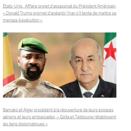
États-Unis : Affaire projet d’assassinat du Président Américain,
« Donald Trump promet d’anéantir l’Iran s’il tente de mettre sa
menace à exécution »
Bamako et Alger procèdent à la réouverture de leurs espaces
aériens et leurs ambassades, « Goïta et Tebboune rétablissent
les liens diplomatiques »