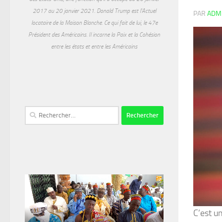
2017 au 20 janvier 2021. Donald Trump est l'Actuel
PAR
ADM
locataire de la Maison Blanche. Ce qui fait de lui, le 47e
Président des Américains. Il incarne la Paix et la Cohésion
entre les états et entre les Américains
Rechercher :
C’est u