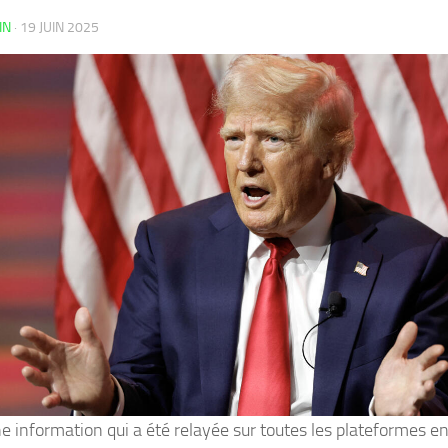
IN
·
19 JUIN 2025
ne information qui a été relayée sur toutes les plateformes 