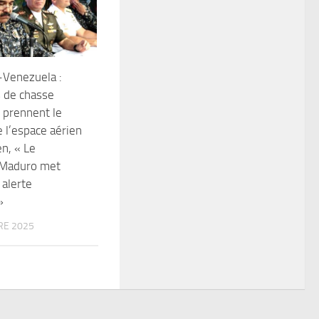
-Venezuela :
 de chasse
 prennent le
e l’espace aérien
n, « Le
 Maduro met
 alerte
»
RE 2025