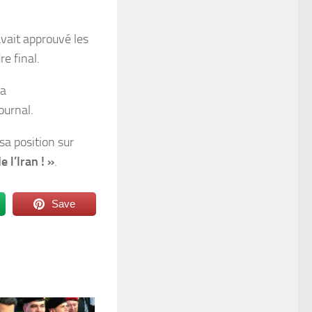
avait approuvé les
e final.
 a
ournal.
sa position sur
 l’Iran ! »
.
Save