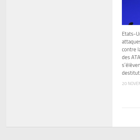
Etats-Un
attaques
contre l
des ATA
s’élèven
destitut
20 NOVE