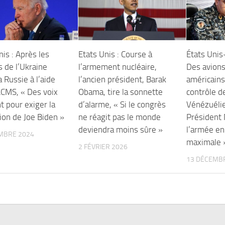
is : Après les
Etats Unis : Course à
États Unis
 de l’Ukraine
l’armement nucléaire,
Des avions
a Russie à l’aide
l’ancien président, Barak
américains
CMS, « Des voix
Obama, tire la sonnette
contrôle d
t pour exiger la
d’alarme, « Si le congrès
Vénézuélie
ion de Joe Biden »
ne réagit pas le monde
Président
deviendra moins sûre »
l’armée en
MBRE 2024
maximale 
2 FÉVRIER 2026
13 DÉCEMB