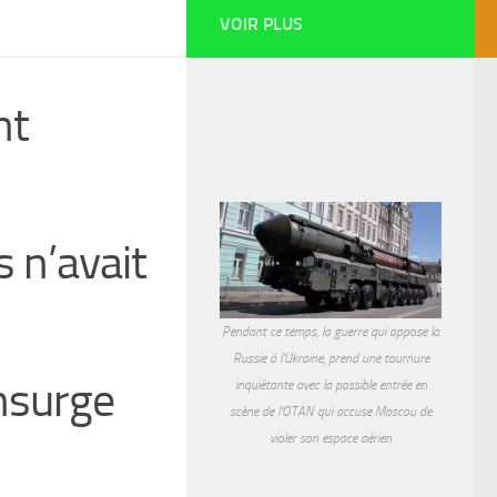
VOIR PLUS
nt
 n’avait
Pendant ce temps, la guerre qui oppose la
Russie à l'Ukraine, prend une tournure
nsurge
inquiétante avec la possible entrée en
scène de l'OTAN qui accuse Moscou de
violer son espace aérien