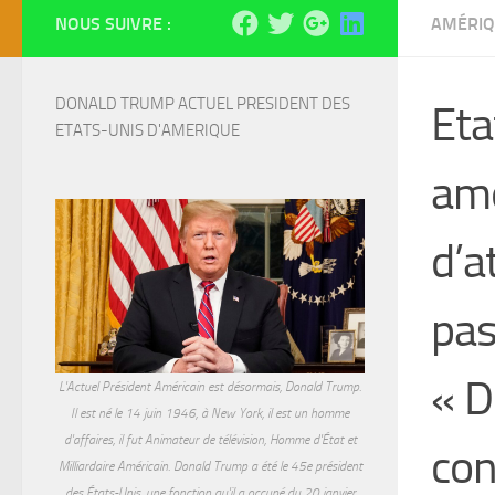
NOUS SUIVRE :
AMÉRIQ
DONALD TRUMP ACTUEL PRESIDENT DES 
Eta
ETATS-UNIS D'AMERIQUE
amé
d’a
pas
« D
L'Actuel Président Américain est désormais, Donald Trump.
Il est né le 14 juin 1946, à New York, il est un homme
d'affaires, il fut Animateur de télévision, Homme d'État et
con
Milliardaire Américain. Donald Trump a été le 45e président
des États-Unis, une fonction qu'il a occupé du 20 janvier