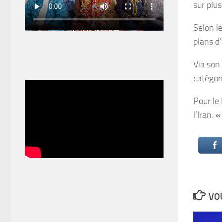
sur plus
Selon l
plans d
Via son 
catégor
Pour le
l’Iran.
«
VOU