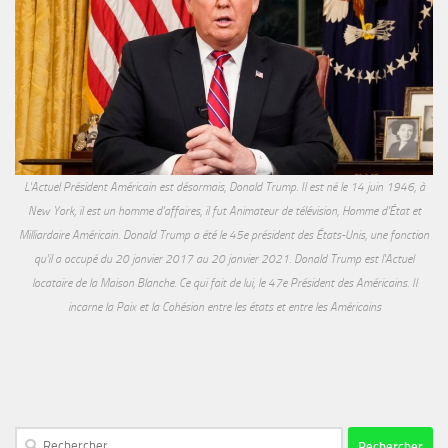
L'Actuel Président Américain est désormais, Donald Trump. Il est né le 14 juin 1946, à
New York, il est un homme d'affaires, il fut Animateur de télévision, Homme d'État et
Milliardaire Américain. Donald Trump a été le 45e président des États-Unis, une fonction
qu'il a occupé du 20 janvier 2017 au 20 janvier 2021. Donald Trump est l'Actuel
locataire de la Maison Blanche. Ce qui fait de lui, le 47e Président des Américains. Il
incarne la Paix et la Cohésion entre les états et entre les Américains
Rechercher :