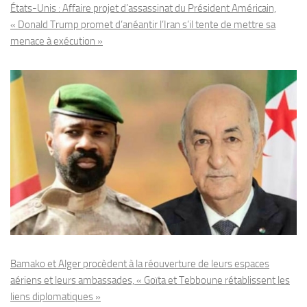
États-Unis : Affaire projet d’assassinat du Président Américain,
« Donald Trump promet d’anéantir l’Iran s’il tente de mettre sa
menace à exécution »
Bamako et Alger procèdent à la réouverture de leurs espaces
aériens et leurs ambassades, « Goïta et Tebboune rétablissent les
liens diplomatiques »