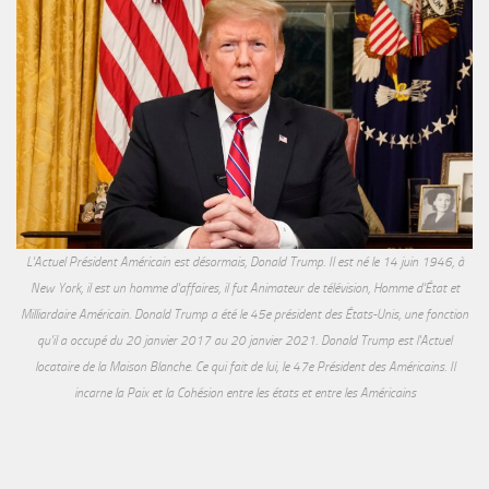
L'Actuel Président Américain est désormais, Donald Trump. Il est né le 14 juin 1946, à
New York, il est un homme d'affaires, il fut Animateur de télévision, Homme d'État et
Milliardaire Américain. Donald Trump a été le 45e président des États-Unis, une fonction
qu'il a occupé du 20 janvier 2017 au 20 janvier 2021. Donald Trump est l'Actuel
locataire de la Maison Blanche. Ce qui fait de lui, le 47e Président des Américains. Il
incarne la Paix et la Cohésion entre les états et entre les Américains