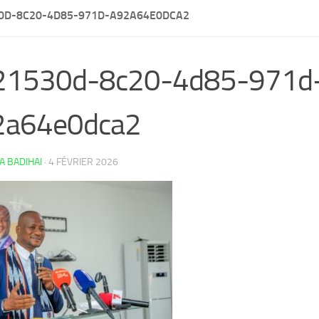
0D-8C20-4D85-971D-A92A64E0DCA2
21530d-8c20-4d85-971d
2a64e0dca2
 BADIHAI
·
4 FÉVRIER 2026