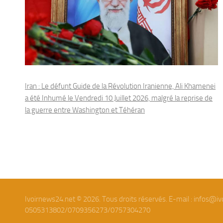
Iran : Le défunt Guide de la Révolution Iranienne, Ali Khamenei
a été Inhumé le Vendredi 10 Juillet 2026, malgré la reprise de
la guerre entre Washington et Téhéran
Ivoirnews24.net © 2026. Tous droits réservés. E-mail : infos@iv
0505313802/0709356273/0757304270