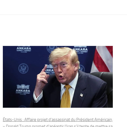
États-Unis : Affaire projet d’assassinat du Président Américain,
« Donald Trump promet d’anéantir l’Iran s’il tente de mettre sa