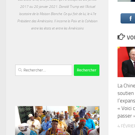
2017 au 20 janvier 2021. Donald Trump est l'Actuel
locataire de la Maison Blanche. Ce qui fait de lui, le 47e
Président des Américains. Il incarne la Paix et la Cohésion
entre les états et entre les Américains
VOU
Rechercher :
La Chin
soutien 
l’expan
« Voici 
passer 
4 FÉVRIE