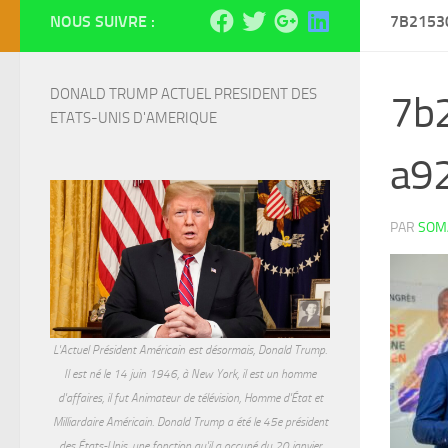
NOUS SUIVRE :
7B2153
DONALD TRUMP ACTUEL PRESIDENT DES 
7b
ETATS-UNIS D'AMERIQUE
a9
PAR
SOMA
L'Actuel Président Américain est désormais, Donald Trump.
Il est né le 14 juin 1946, à New York, il est un homme
d'affaires, il fut Animateur de télévision, Homme d'État et
Milliardaire Américain. Donald Trump a été le 45e président
des États-Unis, une fonction qu'il a occupé du 20 janvier