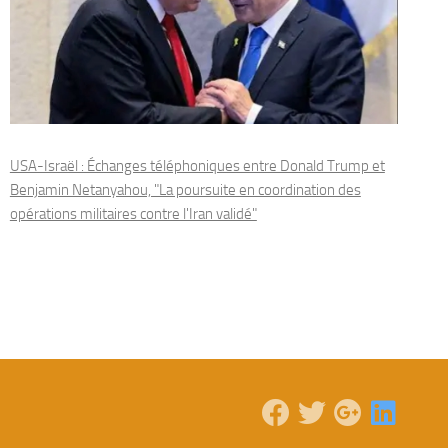
USA-Israël : Échanges téléphoniques entre Donald Trump et
Benjamin Netanyahou, "La poursuite en coordination des
opérations militaires contre l'Iran validé"