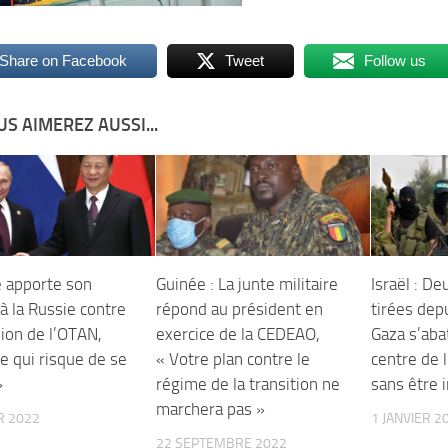
Share on Facebook
Tweet
Follow us
S AIMEREZ AUSSI...
e apporte son
Guinée : La junte militaire
Israël : D
à la Russie contre
répond au président en
tirées dep
sion de l’OTAN,
exercice de la CEDEAO,
Gaza s’aba
ce qui risque de se
« Votre plan contre le
centre de 
»
régime de la transition ne
sans être 
marchera pas »
R 2022
1 JANVIER 2
22 SEPTEMBRE 2022