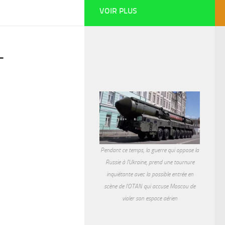
VOIR PLUS
-
Pendant ce temps, la guerre qui oppose la
Russie à l'Ukraine, prend une tournure
inquiétante avec la possible entrée en
scène de l'OTAN qui accuse Moscou de
violer son espace aérien