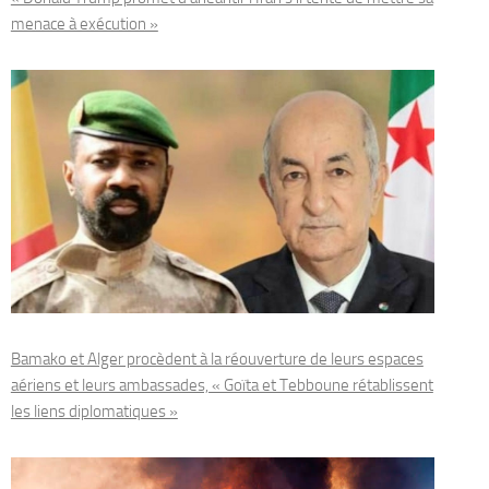
menace à exécution »
Bamako et Alger procèdent à la réouverture de leurs espaces
aériens et leurs ambassades, « Goïta et Tebboune rétablissent
les liens diplomatiques »