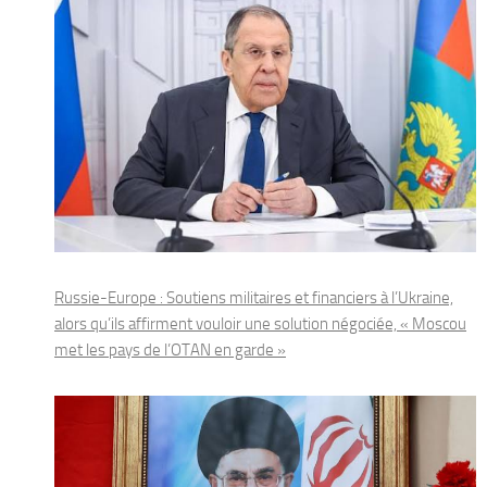
Russie-Europe : Soutiens militaires et financiers à l’Ukraine,
alors qu’ils affirment vouloir une solution négociée, « Moscou
met les pays de l’OTAN en garde »