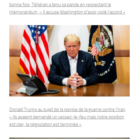
bonne fois, Téhéran a tenu sa parole en respectant le
mémorandum, « Il accuse Washington d’avoir violé l’accord »
Donald Trump au sujet de la reprise de la guerre contre l’Iran,
« Ils avaient demandé un cessez-le-feu mais notre position
est clair, la négociation est terminée »