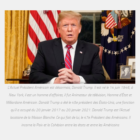
L'Actuel Président Américain est désormais, Donald Trump. Il est né le 14 juin 1946, à
New York, il est un homme d'affaires, il fut Animateur de télévision, Homme d'État et
Milliardaire Américain. Donald Trump a été le 45e président des États-Unis, une fonction
qu'il a occupé du 20 janvier 2017 au 20 janvier 2021. Donald Trump est l'Actuel
locataire de la Maison Blanche. Ce qui fait de lui, le 47e Président des Américains. Il
incarne la Paix et la Cohésion entre les états et entre les Américains