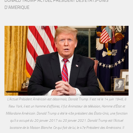
DONALD TRUMP ACTUEL PRESIDENT DES ETATS-UNIS 
D'AMERIQUE
L'Actuel Président Américain est désormais, Donald Trump. Il est né le 14 juin 1946, à
New York, il est un homme d'affaires, il fut Animateur de télévision, Homme d'État et
Milliardaire Américain. Donald Trump a été le 45e président des États-Unis, une fonction
qu'il a occupé du 20 janvier 2017 au 20 janvier 2021. Donald Trump est l'Actuel
locataire de la Maison Blanche. Ce qui fait de lui, le 47e Président des Américains. Il