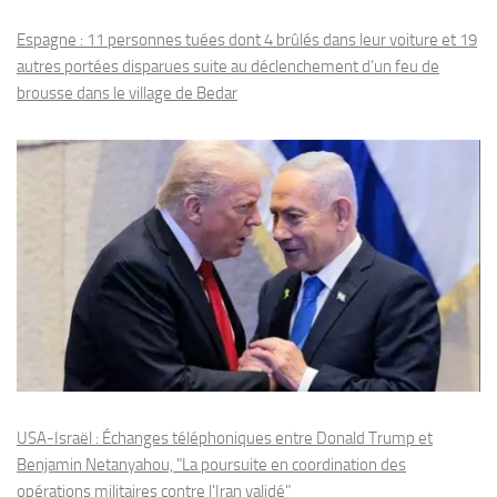
Espagne : 11 personnes tuées dont 4 brûlés dans leur voiture et 19
autres portées disparues suite au déclenchement d’un feu de
brousse dans le village de Bedar
USA-Israël : Échanges téléphoniques entre Donald Trump et
Benjamin Netanyahou, "La poursuite en coordination des
opérations militaires contre l'Iran validé"