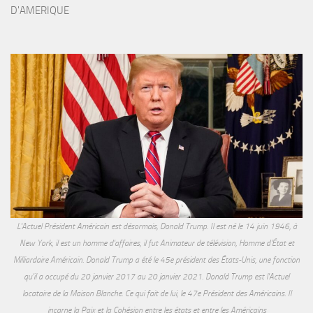
D'AMERIQUE
L'Actuel Président Américain est désormais, Donald Trump. Il est né le 14 juin 1946, à
New York, il est un homme d'affaires, il fut Animateur de télévision, Homme d'État et
Milliardaire Américain. Donald Trump a été le 45e président des États-Unis, une fonction
qu'il a occupé du 20 janvier 2017 au 20 janvier 2021. Donald Trump est l'Actuel
locataire de la Maison Blanche. Ce qui fait de lui, le 47e Président des Américains. Il
incarne la Paix et la Cohésion entre les états et entre les Américains