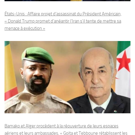
États-Unis : Affaire projet d’assassinat du Président Américain,
« Donald Trump promet d’anéantir l’Iran s’il tente de mettre sa
menace à exécution »
Bamako et Alger procèdent à la réouverture de leurs espaces
aériens et leurs ambassades, « Goïta et Tebboune rétablissent les