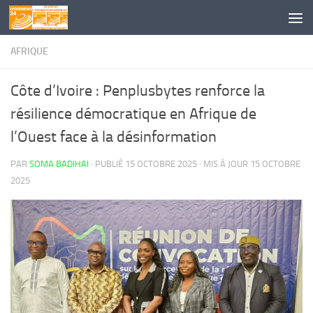
Skip to content
AFRIQUE
Côte d’Ivoire : Penplusbytes renforce la
résilience démocratique en Afrique de
l’Ouest face à la désinformation
PAR
SOMA BADIHAI
· PUBLIÉ
15 OCTOBRE 2025
· MIS À JOUR
15 OCTOBRE
2025