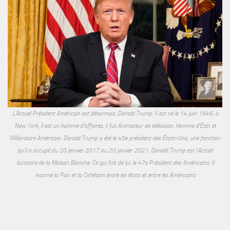
L'Actuel Président Américain est désormais, Donald Trump. Il est né le 14 juin 1946, à
New York, il est un homme d'affaires, il fut Animateur de télévision, Homme d'État et
Milliardaire Américain. Donald Trump a été le 45e président des États-Unis, une fonction
qu'il a occupé du 20 janvier 2017 au 20 janvier 2021. Donald Trump est l'Actuel
locataire de la Maison Blanche. Ce qui fait de lui, le 47e Président des Américains. Il
incarne la Paix et la Cohésion entre les états et entre les Américains