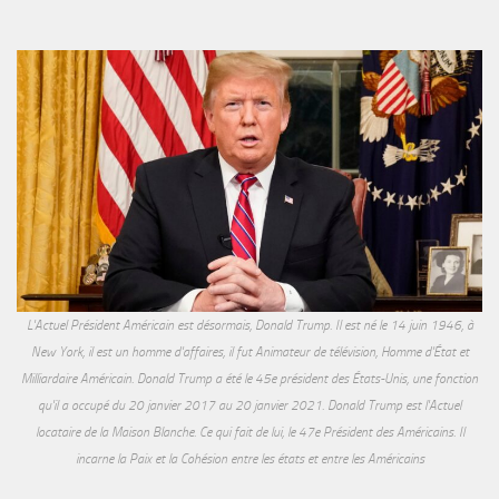
L'Actuel Président Américain est désormais, Donald Trump. Il est né le 14 juin 1946, à
New York, il est un homme d'affaires, il fut Animateur de télévision, Homme d'État et
Milliardaire Américain. Donald Trump a été le 45e président des États-Unis, une fonction
qu'il a occupé du 20 janvier 2017 au 20 janvier 2021. Donald Trump est l'Actuel
locataire de la Maison Blanche. Ce qui fait de lui, le 47e Président des Américains. Il
incarne la Paix et la Cohésion entre les états et entre les Américains