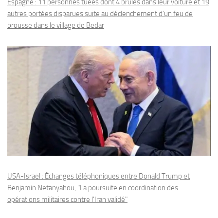
Espagne : 11 personnes tuées dont 4 brûlés dans leur voiture et 19
autres portées disparues suite au déclenchement d’un feu de
brousse dans le village de Bedar
USA-Israël : Échanges téléphoniques entre Donald Trump et
Benjamin Netanyahou, "La poursuite en coordination des
opérations militaires contre l'Iran validé"