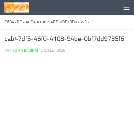
Skip to content
CAB47DF5-46F0-4108-94BE-0BF7DD9735F6
cab47df5-46f0-4108-94be-0bf7dd9735f6
PAR
SOMA BADIHAI
·
2 JUILLET 2026