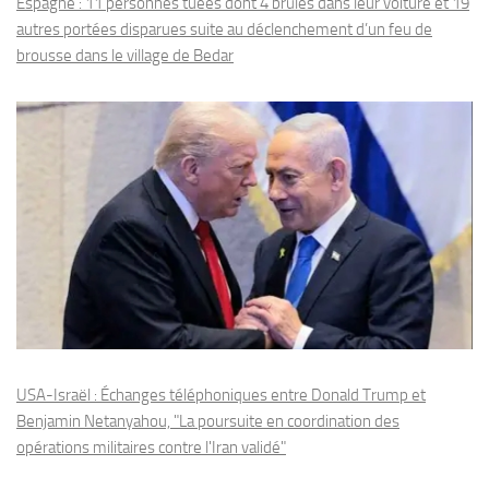
Espagne : 11 personnes tuées dont 4 brûlés dans leur voiture et 19
autres portées disparues suite au déclenchement d’un feu de
brousse dans le village de Bedar
USA-Israël : Échanges téléphoniques entre Donald Trump et
Benjamin Netanyahou, "La poursuite en coordination des
opérations militaires contre l'Iran validé"