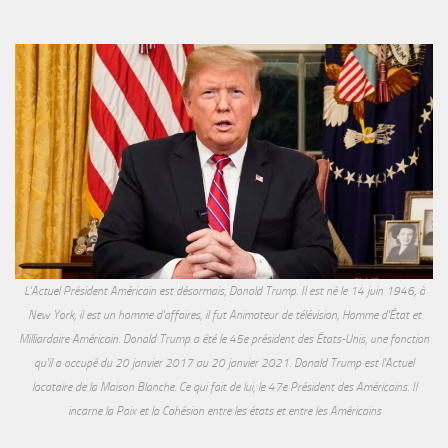
L'Actuel Président Américain est désormais, Donald Trump. Il est né le 14 juin 1946, à
New York, il est un homme d'affaires, il fut Animateur de télévision, Homme d'État et
Milliardaire Américain. Donald Trump a été le 45e président des États-Unis, une fonction
qu'il a occupé du 20 janvier 2017 au 20 janvier 2021. Donald Trump est l'Actuel
locataire de la Maison Blanche. Ce qui fait de lui, le 47e Président des Américains. Il
incarne la Paix et la Cohésion entre les états et entre les Américains