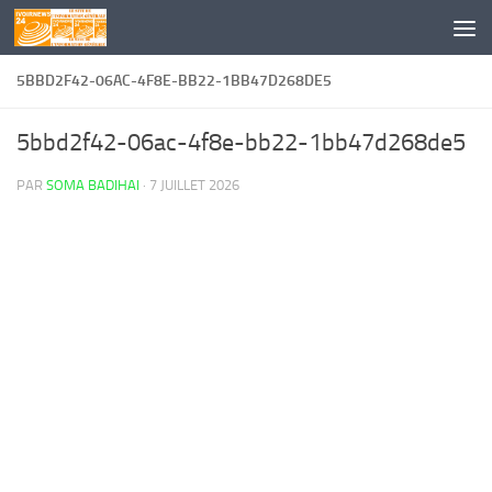
Skip to content
5BBD2F42-06AC-4F8E-BB22-1BB47D268DE5
5bbd2f42-06ac-4f8e-bb22-1bb47d268de5
PAR
SOMA BADIHAI
·
7 JUILLET 2026