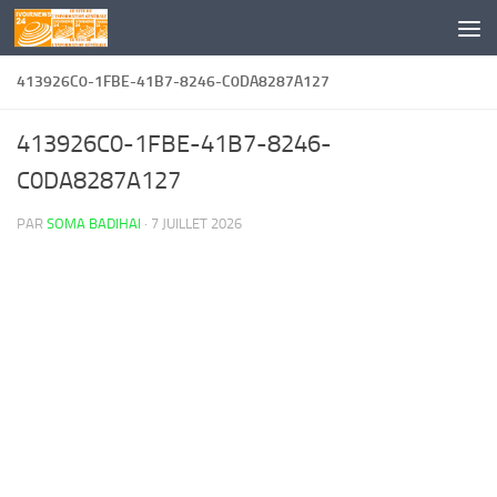
Skip to content
413926C0-1FBE-41B7-8246-C0DA8287A127
413926C0-1FBE-41B7-8246-
C0DA8287A127
PAR
SOMA BADIHAI
·
7 JUILLET 2026