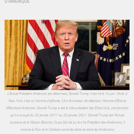
D'AMERIQUE
L'Actuel Président Américain est désormais, Donald Trump. Il est né le 14 juin 1946, à
New York, il est un homme d'affaires, il fut Animateur de télévision, Homme d'État et
Milliardaire Américain. Donald Trump a été le 45e président des États-Unis, une fonction
qu'il a occupé du 20 janvier 2017 au 20 janvier 2021. Donald Trump est l'Actuel
locataire de la Maison Blanche. Ce qui fait de lui, le 47e Président des Américains. Il
incarne la Paix et la Cohésion entre les états et entre les Américains