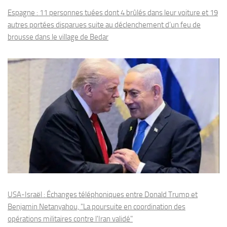
Espagne : 11 personnes tuées dont 4 brûlés dans leur voiture et 19
autres portées disparues suite au déclenchement d’un feu de
brousse dans le village de Bedar
USA-Israël : Échanges téléphoniques entre Donald Trump et
Benjamin Netanyahou, "La poursuite en coordination des
opérations militaires contre l'Iran validé"