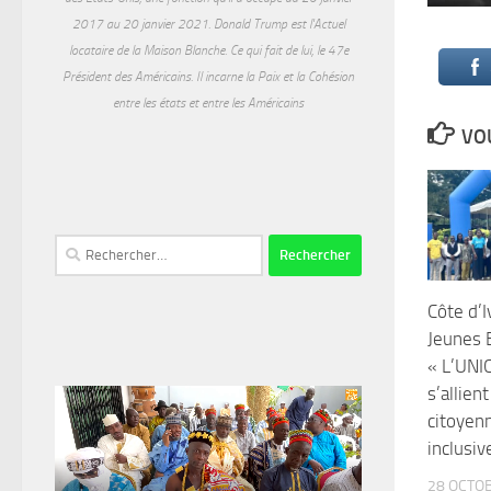
2017 au 20 janvier 2021. Donald Trump est l'Actuel
locataire de la Maison Blanche. Ce qui fait de lui, le 47e
Président des Américains. Il incarne la Paix et la Cohésion
entre les états et entre les Américains
VOU
Rechercher :
Côte d’I
Jeunes 
« L’UNI
s’allien
citoyen
inclusiv
28 OCTO