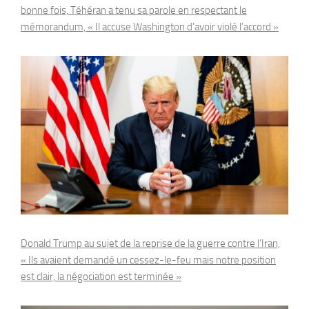
bonne fois, Téhéran a tenu sa parole en respectant le
mémorandum, « Il accuse Washington d’avoir violé l’accord »
Donald Trump au sujet de la reprise de la guerre contre l’Iran,
« Ils avaient demandé un cessez-le-feu mais notre position
est clair, la négociation est terminée »