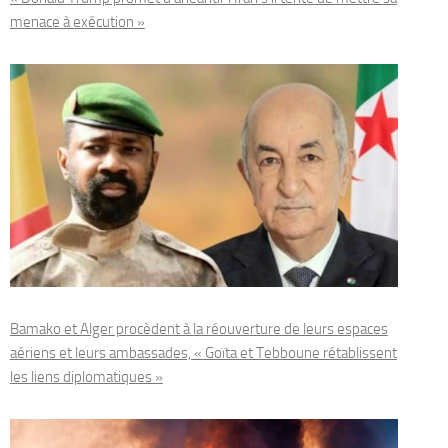
menace à exécution »
Bamako et Alger procèdent à la réouverture de leurs espaces
aériens et leurs ambassades, « Goïta et Tebboune rétablissent
les liens diplomatiques »