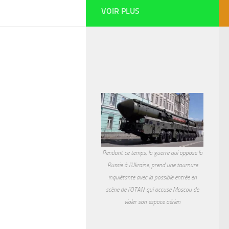
VOIR PLUS
Pendant ce temps, la guerre qui oppose la
Russie à l'Ukraine, prend une tournure
inquiétante avec la possible entrée en
scène de l'OTAN qui accuse Moscou de
violer son espace aérien