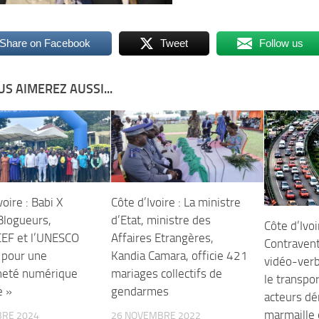
Share on Facebook
Tweet
Follow us
S AIMEREZ AUSSI...
voire : Babi X
Côte d’Ivoire : La ministre
Blogueurs,
d’Etat, ministre des
Côte d’Ivoi
CEF et l’UNESCO
Affaires Etrangères,
Contravent
t pour une
Kandia Camara, officie 421
vidéo-verb
neté numérique
mariages collectifs de
le transpor
e »
gendarmes
acteurs d
marmaille
BRE 2024
26 NOVEMBRE 2022