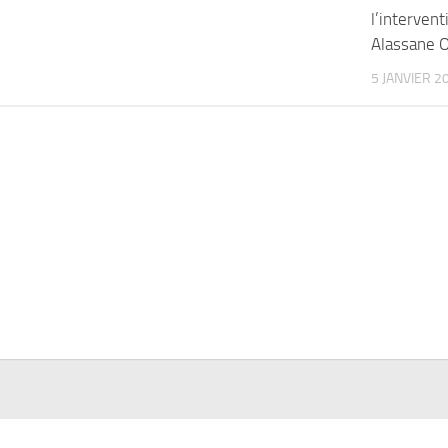
l’interven
Alassane O
5 JANVIER 2