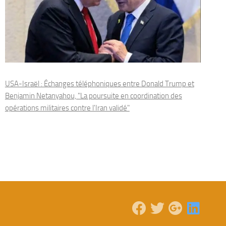
USA-Israël : Échanges téléphoniques entre Donald Trump et
Benjamin Netanyahou, "La poursuite en coordination des
opérations militaires contre l'Iran validé"