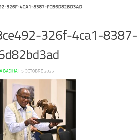
92-326F-4CA1-8387-FCB6D82BD3AD
8ce492-326f-4ca1-8387-
b6d82bd3ad
 BADIHAI
·
5 OCTOBRE 2025