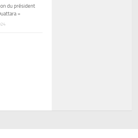
tion du président
uattara »
024