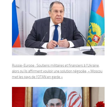
Russie-Europe : Soutiens militaires et financiers à l’Ukraine,
alors qu’ils affirment vouloir une solution négociée, « Moscou
met les pays de l’OTAN en garde »