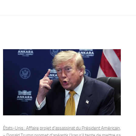
États-Unis : Affaire projet d’assassinat du Président Américain,
« Donald Trump promet d’anéantir l’Iran s’il tente de mettre sa