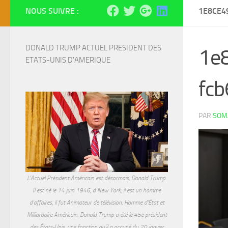
NOUS SUIVRE :
1E8CE4
DONALD TRUMP ACTUEL PRESIDENT DES 
1e
ETATS-UNIS D'AMERIQUE
fc
PAR
SOMA
L'Actuel Président Américain est désormais, Donald Trump.
Il est né le 14 juin 1946, à New York, il est un homme
d'affaires, il fut Animateur de télévision, Homme d'État et
Milliardaire Américain. Donald Trump a été le 45e président
des États-Unis, une fonction qu'il a occupé du 20 janvier