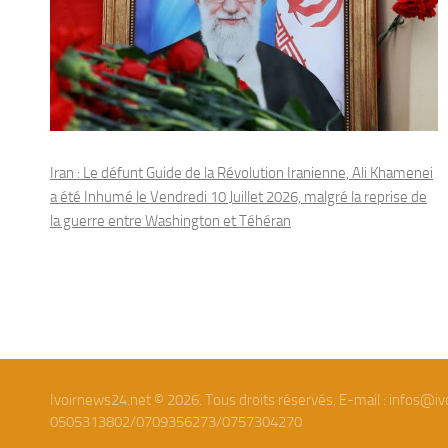
Iran : Le défunt Guide de la Révolution Iranienne, Ali Khamenei
a été Inhumé le Vendredi 10 Juillet 2026, malgré la reprise de
la guerre entre Washington et Téhéran
Ivoirnews24.net © 2026. Tous droits réservés. E-mail : infos@iv
0505313802/0709356273/0757304270