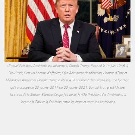
L'Actuel Président Américain est désormais, Donald Trump. Il est né le 14 juin 1946, à
New York, il est un homme d'affaires, il fut Animateur de télévision, Homme d'État et
Milliardaire Américain. Donald Trump a été le 45e président des États-Unis, une fonction
qu'il a occupé du 20 janvier 2017 au 20 janvier 2021. Donald Trump est l'Actuel
locataire de la Maison Blanche. Ce qui fait de lui, le 47e Président des Américains. Il
incarne la Paix et la Cohésion entre les états et entre les Américains