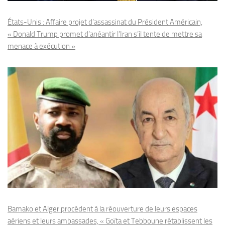
États-Unis : Affaire projet d’assassinat du Président Américain,
« Donald Trump promet d’anéantir l’Iran s’il tente de mettre sa
menace à exécution »
Bamako et Alger procèdent à la réouverture de leurs espaces
aériens et leurs ambassades, « Goïta et Tebboune rétablissent les