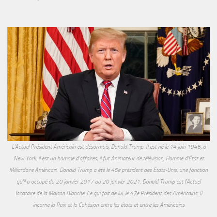
L'Actuel Président Américain est désormais, Donald Trump. Il est né le 14 juin 1946, à
New York, il est un homme d'affaires, il fut Animateur de télévision, Homme d'État et
Milliardaire Américain. Donald Trump a été le 45e président des États-Unis, une fonction
qu'il a occupé du 20 janvier 2017 au 20 janvier 2021. Donald Trump est l'Actuel
locataire de la Maison Blanche. Ce qui fait de lui, le 47e Président des Américains. Il
incarne la Paix et la Cohésion entre les états et entre les Américains