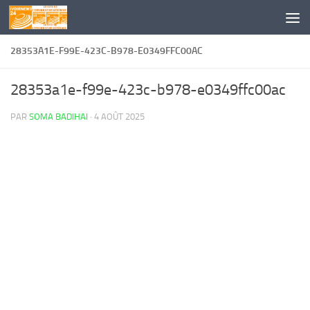
Skip to content
28353A1E-F99E-423C-B978-E0349FFC00AC
28353a1e-f99e-423c-b978-e0349ffc00ac
PAR
SOMA BADIHAI
·
4 AOÛT 2025