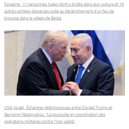
Espagne : 11 personnes tuées dont 4 brûlés dans leur voiture et 19
autres portées disparues suite au déclenchement d’un feu de
brousse dans le village de Bedar
USA-Israël : Échanges téléphoniques entre Donald Trump et
Benjamin Netanyahou, "La poursuite en coordination des
opérations militaires contre l'Iran validé"