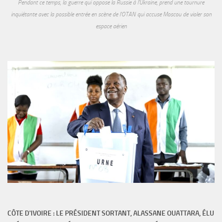
Pendant ce temps, la guerre qui oppose la Russie à l'Ukraine, prend une tournure
inquiétante avec la possible entrée en scène de l'OTAN qui accuse Moscou de violer son
espace aérien
CÔTE D'IVOIRE : LE PRÉSIDENT SORTANT, ALASSANE OUATTARA, ÉLU