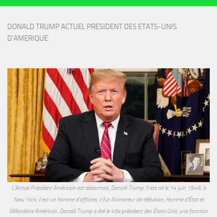
DONALD TRUMP ACTUEL PRESIDENT DES ETATS-UNIS 
D'AMERIQUE
L'Actuel Président Américain est désormais, Donald Trump. Il est né le 14 juin 1946, à
New York, il est un homme d'affaires, il fut Animateur de télévision, Homme d'État et
Milliardaire Américain. Donald Trump a été le 45e président des États-Unis, une fonction