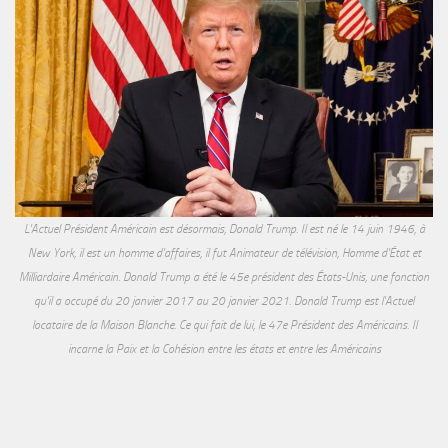
L'Actuel Président Américain est désormais, Donald Trump. Il est né le 14 juin 1946, à
New York, il est un homme d'affaires, il fut Animateur de télévision, Homme d'État et
Milliardaire Américain. Donald Trump a été le 45e président des États-Unis, une fonction
qu'il a occupé du 20 janvier 2017 au 20 janvier 2021. Donald Trump est l'Actuel
locataire de la Maison Blanche. Ce qui fait de lui, le 47e Président des Américains. Il
incarne la Paix et la Cohésion entre les états et entre les Américains