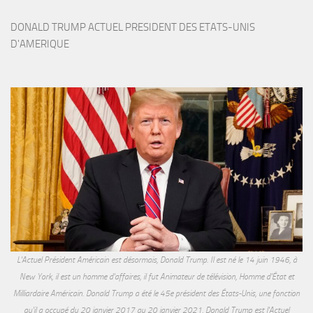
DONALD TRUMP ACTUEL PRESIDENT DES ETATS-UNIS 
D'AMERIQUE
L'Actuel Président Américain est désormais, Donald Trump. Il est né le 14 juin 1946, à
New York, il est un homme d'affaires, il fut Animateur de télévision, Homme d'État et
Milliardaire Américain. Donald Trump a été le 45e président des États-Unis, une fonction
qu'il a occupé du 20 janvier 2017 au 20 janvier 2021. Donald Trump est l'Actuel