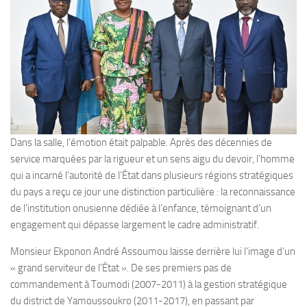
Dans la salle, l’émotion était palpable. Après des décennies de
service marquées par la rigueur et un sens aigu du devoir, l’homme
qui a incarné l’autorité de l’État dans plusieurs régions stratégiques
du pays a reçu ce jour une distinction particulière : la reconnaissance
de l’institution onusienne dédiée à l’enfance, témoignant d’un
engagement qui dépasse largement le cadre administratif.
Monsieur Ekponon André Assoumou laisse derrière lui l’image d’un
« grand serviteur de l’État ». De ses premiers pas de
commandement à Toumodi (2007-2011) à la gestion stratégique
du district de Yamoussoukro (2011-2017), en passant par