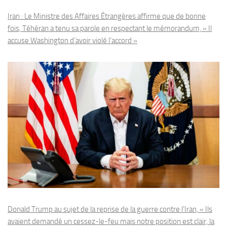
Iran : Le Ministre des Affaires Étrangères affirme que de bonne
fois, Téhéran a tenu sa parole en respectant le mémorandum, « Il
accuse Washington d’avoir violé l’accord »
Donald Trump au sujet de la reprise de la guerre contre l’Iran, « Ils
avaient demandé un cessez-le-feu mais notre position est clair, la