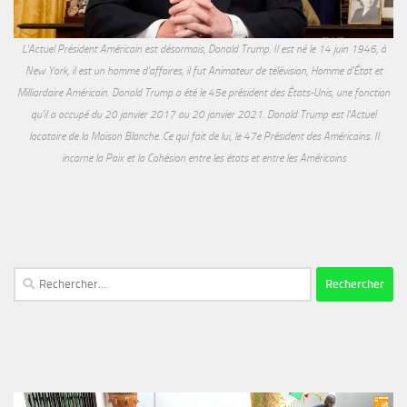
L'Actuel Président Américain est désormais, Donald Trump. Il est né le 14 juin 1946, à
New York, il est un homme d'affaires, il fut Animateur de télévision, Homme d'État et
Milliardaire Américain. Donald Trump a été le 45e président des États-Unis, une fonction
qu'il a occupé du 20 janvier 2017 au 20 janvier 2021. Donald Trump est l'Actuel
locataire de la Maison Blanche. Ce qui fait de lui, le 47e Président des Américains. Il
incarne la Paix et la Cohésion entre les états et entre les Américains
Rechercher :