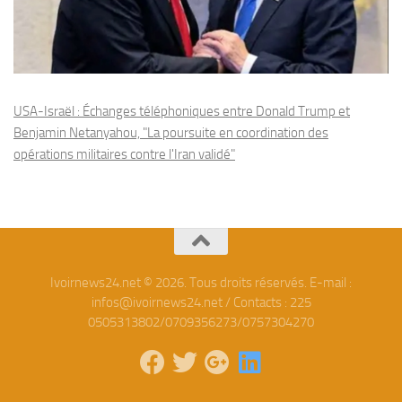
USA-Israël : Échanges téléphoniques entre Donald Trump et
Benjamin Netanyahou, "La poursuite en coordination des
opérations militaires contre l'Iran validé"
Ivoirnews24.net © 2026. Tous droits réservés. E-mail :
infos@ivoirnews24.net / Contacts : 225
0505313802/0709356273/0757304270