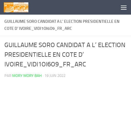
Skip to content
GUILLAUME SORO CANDIDAT A L’ ELECTION PRESIDENTIELLE EN
COTE D’ IVOIRE_VIDI1OI6O9_FR_ARC
GUILLAUME SORO CANDIDAT A L’ ELECTION
PRESIDENTIELLE EN COTE D’
IVOIRE_VIDI1OI6O9_FR_ARC
PAR
MORY MORY BAH
·
19 JUIN 2022