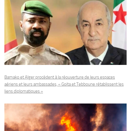
Bamako et Alger procèdent à la réouverture de leurs espaces
aériens et leurs ambassades, « Goïta et Tebboune rétablissent les
liens diplomatiques »