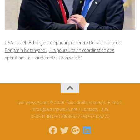
USA-Israël : Échanges téléphoniques entre Donald Trump et
Benjamin Netanyahou, "La poursuite en coordination des
opérations militaires contre l'Iran validé"
Ivoirnews24.net © 2026. Tous droits réservés. E-mail :
infos@ivoirnews24.net / Contacts : 225
0505313802/0709356273/0757304270