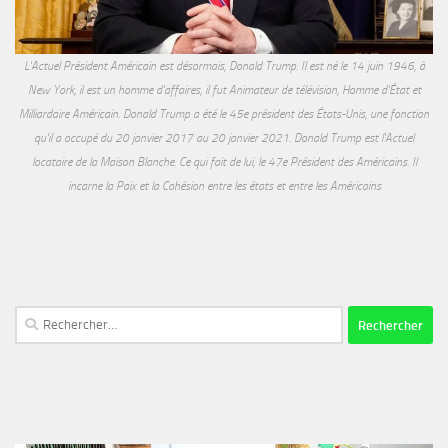
L'Actuel Président Américain est désormais, Donald Trump. Il est né le 14 juin 1946, à
New York, il est un homme d'affaires, il fut Animateur de télévision, Homme d'État et
Milliardaire Américain. Donald Trump a été le 45e président des États-Unis, une fonction
qu'il a occupé du 20 janvier 2017 au 20 janvier 2021. Donald Trump est l'Actuel
locataire de la Maison Blanche. Ce qui fait de lui, le 47e Président des Américains. Il
incarne la Paix et la Cohésion entre les états et entre les Américains
Rechercher :