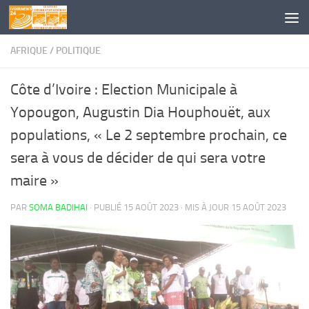
Skip to content
AFRIQUE
/
POLITIQUE
Côte d’Ivoire : Election Municipale à
Yopougon, Augustin Dia Houphouët, aux
populations, « Le 2 septembre prochain, ce
sera à vous de décider de qui sera votre
maire »
PAR
SOMA BADIHAI
· PUBLIÉ
15 AOÛT 2023
· MIS À JOUR
15 AOÛT 2023