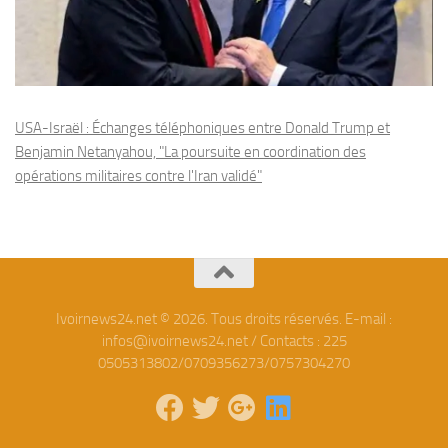
USA-Israël : Échanges téléphoniques entre Donald Trump et
Benjamin Netanyahou, "La poursuite en coordination des
opérations militaires contre l'Iran validé"
Ivoirnews24.net © 2026. Tous droits réservés. E-mail :
infos@ivoirnews24.net / Contacts : 225
0505313802/0709356273/0757304270