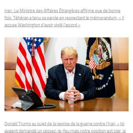
Iran : Le Ministre des Affaires Étrangères affirme que de bonne
fois, Téhéran a tenu sa parole en respectant le mémorandum, « Il
accuse Washington d’avoir violé l’accord »
Donald Trump au sujet de la reprise de la guerre contre l’Iran, « Ils
avaient demandé un cessez-le-feu mais notre position est clair, la