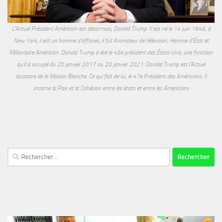
L'Actuel Président Américain est désormais, Donald Trump. Il est né le 14 juin 1946, à
New York, il est un homme d'affaires, il fut Animateur de télévision, Homme d'État et
Milliardaire Américain. Donald Trump a été le 45e président des États-Unis, une fonction
qu'il a occupé du 20 janvier 2017 au 20 janvier 2021. Donald Trump est l'Actuel
locataire de la Maison Blanche. Ce qui fait de lui, le 47e Président des Américains. Il
incarne la Paix et la Cohésion entre les états et entre les Américains
Rechercher :